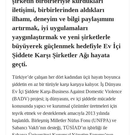
şirketin birbirleriyle kurdukları
iletişimi, birbirlerinden aldıkları
ilhamı, deneyim ve bilgi paylaşımını
artırmak, iyi uygulamaları
yaygınlaştırmak ve yeni şirketlerle
büyüyerek güçlenmek hedefiyle Ev İçi
Şiddete Karşı Şirketler Ağı hayata
geçti.
Türkiye’de çalışan her dört kadından üçü hayatı boyunca
şiddetin en az bir türüyle karşı karşıya kalıyor. İş Dünyası
Ev İçi Şiddete Karşı-Business Against Domestic Violence
(BADV) projesi; iş dünyasını, ev içi şiddetle mücadele
konusunda yapıcı ve kurumsal çözümler üretmeleri için
teşvik etmek ve desteklemek amacıyla 2013 yılında
başlatıldı. Birleşmiş Milletler Nüfus Fonu (UNFPA) ve
Sabancı Vakfı’nın desteği, TÜSİAD’ın işbirliği ile
Sabancı Üniversitesi Kurumsal Yönetim Forumu’nun