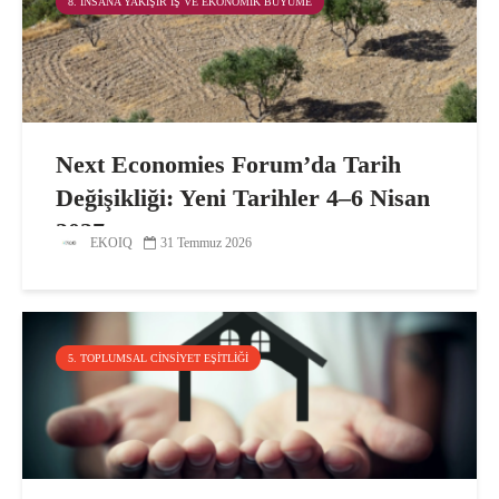
8. İNSANA YAKIŞIR İŞ VE EKONOMIK BÜYÜME
Next Economies Forum’da Tarih
Değişikliği: Yeni Tarihler 4–6 Nisan
2027
EKOIQ
31 Temmuz 2026
5. TOPLUMSAL CINSIYET EŞITLIĞI