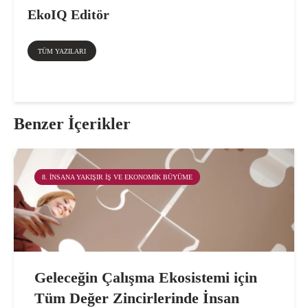
EkoIQ Editör
TÜM YAZILARI
Benzer İçerikler
8. İNSANA YAKIŞIR İŞ VE EKONOMIK BÜYÜME
Geleceğin Çalışma Ekosistemi için
Tüm Değer Zincirlerinde İnsan