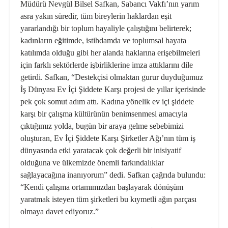
Müdürü Nevgül Bilsel Safkan, Sabancı Vakfı’nın yarım
asra yakın süredir, tüm bireylerin haklardan eşit
yararlandığı bir toplum hayaliyle çalıştığını belirterek;
kadınların eğitimde, istihdamda ve toplumsal hayata
katılımda olduğu gibi her alanda haklarına erişebilmeleri
için farklı sektörlerde işbirliklerine imza attıklarını dile
getirdi. Safkan, “Destekçisi olmaktan gurur duyduğumuz
İş Dünyası Ev İçi Şiddete Karşı projesi de yıllar içerisinde
pek çok somut adım attı. Kadına yönelik ev içi şiddete
karşı bir çalışma kültürünün benimsenmesi amacıyla
çıktığımız yolda, bugün bir araya gelme sebebimizi
oluşturan, Ev İçi Şiddete Karşı Şirketler Ağı’nın tüm iş
dünyasında etki yaratacak çok değerli bir inisiyatif
olduğuna ve ülkemizde önemli farkındalıklar
sağlayacağına inanıyorum” dedi. Safkan çağrıda bulundu:
“Kendi çalışma ortamımızdan başlayarak dönüşüm
yaratmak isteyen tüm şirketleri bu kıymetli ağın parçası
olmaya davet ediyoruz.”