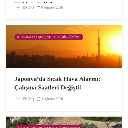
Hakları Politikası
EKOIQ
6 Ağustos 2026
8. İNSANA YAKIŞIR İŞ VE EKONOMIK BÜYÜME
Japonya’da Sıcak Hava Alarmı:
Çalışma Saatleri Değişti!
EKOIQ
3 Ağustos 2026