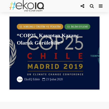
EK-1 listesi
12. SORUMLU ÜRETIM VE TÜKETIM
13. İKLIM EYLEMI
“COP25, Kayıptan Kazanç
Olarak Görülebilir”
EkoIQ Editör
23 Şubat 2020