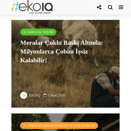
toprak bozulması
15. KARASAL YAŞAM
Meralar Çoklu Baskı Altında:
Milyonlarca Çoban İşsiz
Kalabilir!
EKOIQ
9 Mart 2026
11. SÜRDÜRÜLEBILIR ŞEHIRLER VE TOPLULUKLAR