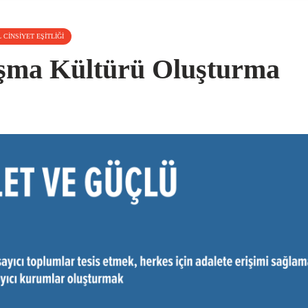
 CINSIYET EŞITLIĞI
ışma Kültürü Oluşturma