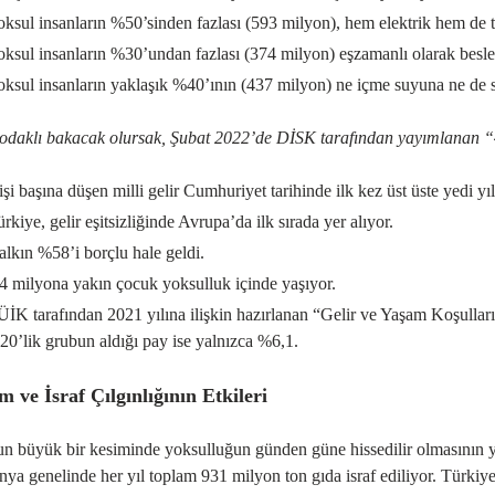
ksul insanların %50’sinden fazlası (593 milyon), hem elektrik hem de 
ksul insanların %30’undan fazlası (374 milyon) eşzamanlı olarak besle
ksul insanların yaklaşık %40’ının (437 milyon) ne içme suyuna ne de s
odaklı bakacak olursak, Şubat 2022’de DİSK tarafından yayımlanan “4. 
şi başına düşen milli gelir Cumhuriyet tarihinde ilk kez üst üste yedi yıl
rkiye, gelir eşitsizliğinde Avrupa’da ilk sırada yer alıyor.
lkın %58’i borçlu hale geldi.
4 milyona yakın çocuk yoksulluk içinde yaşıyor.
İK tarafından 2021 yılına ilişkin hazırlanan “Gelir ve Yaşam Koşulları
0’lik grubun aldığı pay ise yalnızca %6,1.
 ve İsraf Çılgınlığının Etkileri
 büyük bir kesiminde yoksulluğun günden güne hissedilir olmasının yanı
nya genelinde her yıl toplam 931 milyon ton gıda israf ediliyor. Türkiye