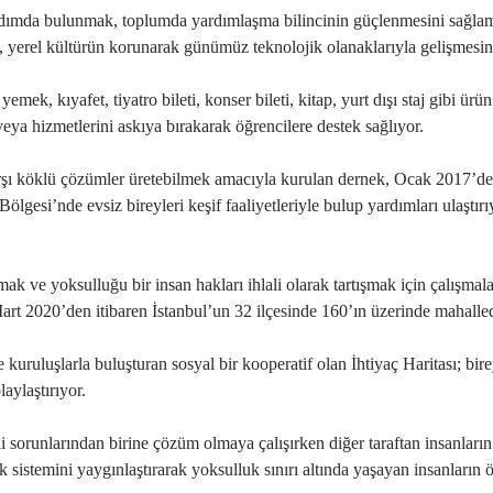
ardımda bulunmak, toplumda yardımlaşma bilincinin güçlenmesini sağlamak
, yerel kültürün korunarak günümüz teknolojik olanaklarıyla gelişmesin
ek, kıyafet, tiyatro bileti, konser bileti, kitap, yurt dışı staj gibi ürü
veya hizmetlerini askıya bırakarak öğrencilere destek sağlıyor.
şı köklü çözümler üretebilmek amacıyla kurulan dernek, Ocak 2017’den i
gesi’nde evsiz bireyleri keşif faaliyetleriyle bulup yardımları ulaştırı
ak ve yoksulluğu bir insan hakları ihlali olarak tartışmak için çalışm
Mart 2020’den itibaren İstanbul’un 32 ilçesinde 160’ın üzerinde mahal
 kuruluşlarla buluşturan sosyal bir kooperatif olan İhtiyaç Haritası; bir
aylaştırıyor.
 sorunlarından birine çözüm olmaya çalışırken diğer taraftan insanların t
sistemini yaygınlaştırarak yoksulluk sınırı altında yaşayan insanların ön