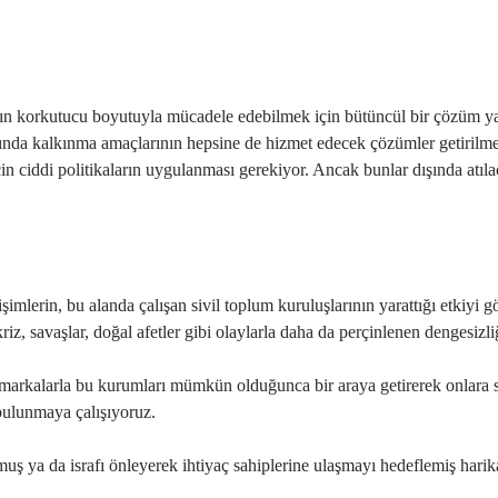
ının korkutucu boyutuyla mücadele edebilmek için bütüncül bir çözüm y
ında kalkınma amaçlarının hepsine de hizmet edecek çözümler getirilmes
çin ciddi politikaların uygulanması gerekiyor. Ancak bunlar dışında atı
mlerin, bu alanda çalışan sivil toplum kuruluşlarının yarattığı etkiyi g
kriz, savaşlar, doğal afetler gibi olaylarla daha da perçinlenen dengesizl
e, markalarla bu kurumları mümkün olduğunca bir araya getirerek onlara
 bulunmaya çalışıyoruz.
 ya da israfı önleyerek ihtiyaç sahiplerine ulaşmayı hedeflemiş harik