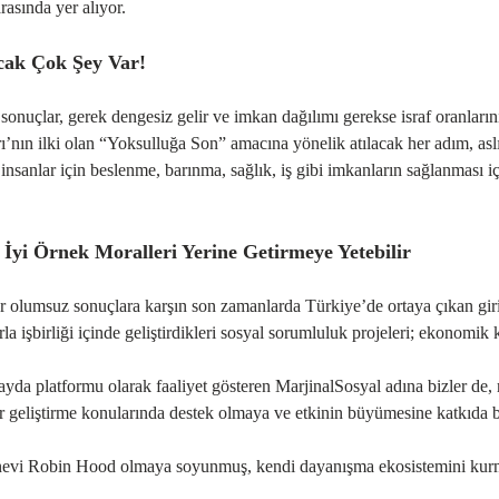
arasında yer alıyor.
cak Çok Şey Var!
onuçlar, gerek dengesiz gelir ve imkan dağılımı gerekse israf oranlar
’nın ilki olan “Yoksulluğa Son” amacına yönelik atılacak her adım, asl
insanlar için beslenme, barınma, sağlık, iş gibi imkanların sağlanması i
 İyi Örnek Moralleri Yerine Getirmeye Yetebilir
 olumsuz sonuçlara karşın son zamanlarda Türkiye’de ortaya çıkan girişi
la işbirliği içinde geliştirdikleri sosyal sorumluluk projeleri; ekonomik 
ayda platformu olarak faaliyet gösteren MarjinalSosyal adına bizler d
ler geliştirme konularında destek olmaya ve etkinin büyümesine katkıda
 nevi Robin Hood olmaya soyunmuş, kendi dayanışma ekosistemini kurmuş