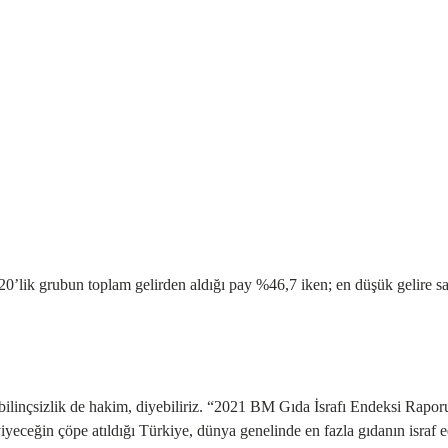
20’lik grubun toplam gelirden aldığı pay %46,7 iken; en düşük gelire s
 bilinçsizlik de hakim, diyebiliriz. “2021 BM Gıda İsrafı Endeksi Rapo
iyeceğin çöpe atıldığı Türkiye, dünya genelinde en fazla gıdanın israf e