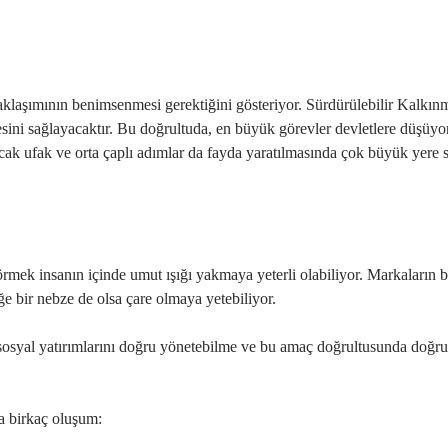
aklaşımının benimsenmesi gerektiğini gösteriyor. Sürdürülebilir Kalkın
ini sağlayacaktır. Bu doğrultuda, en büyük görevler devletlere düşüyor
lacak ufak ve orta çaplı adımlar da fayda yaratılmasında çok büyük yere 
örmek insanın içinde umut ışığı yakmaya yeterli olabiliyor. Markaların 
iğe bir nebze de olsa çare olmaya yetebiliyor.
 sosyal yatırımlarını doğru yönetebilme ve bu amaç doğrultusunda doğru
a birkaç oluşum: