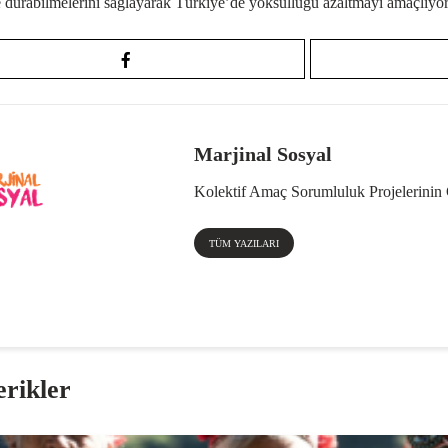
 durabilmelerini sağlayarak Türkiye’de yoksulluğu azaltmayı amaçlıyor
Marjinal Sosyal
Kolektif Amaç Sorumluluk Projelerinin G
TÜM YAZILARI
erikler