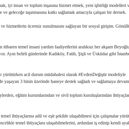
, iyi insan ve toplum inşasına hizmet etmek, yeni işbirliği modelleri 
e ve geleceğe taşınmasına katkı sağlamak amacıyla çalışan bir dernek.
n ve hizmetlerin ücretsiz sunulmasını sağlayan bir sosyal girişim. Gönüllü
tibaren temel insani yardım faaliyetlerini aralıksız her akşam Beyoğl
yor. Ayın belirli günlerinde Kadıköy, Fatih, Şişli ve Üsküdar gibi İstanb
alar yürütürken acil durum müdahalesi olarak #EvdenDeğiştir modeliyle
lede yaşayan 3 binin üzerinde haneye destek sağladı ve sağlamaya devam
eylerden, eğitim kurumlarından ve sivil toplum kuruluşlarından ihtiyaçlar
emel ihtiyaçlarına adil ve eşit şekilde ulaşabilmesi için çalışmalar yürü
celikle temel ihtiyaçlara ulaşabilmelerini, ardından iş edinip kendi aya