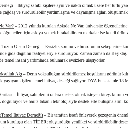
erneği
– İhtiyaç sahibi kişilere ayni ve nakdi olmak üzere her türlü y
le çağdaş ve sürdürülebilir yardımlaşma ve dayanışma ağları oluşturmak
Ne Var?
– 2012 yılında kurulan Askıda Ne Var, üniversite öğrencilerine yem
te öğrencileri için askıya yemek bırakabilirken markalar ise kendi ürün 
 Tuzun Olsun Derneği
– Evsizlik sorunu ve bu sorunun sebeplerine kar
nde gıda dağıtımı faaliyetleriyle sürdürüyor. Zaman zaman da Beşiktaş Böl
nde temel insani yardımlarda bulunarak evsizlere ulaşıyorlar.
oksulluk Ağı
– Derin yoksulluğun sürdürülemez koşullarını görünür kılm
k yaşayan kişilere temel ihtiyaç desteği sağlıyor. DYA bu sistemle 18 
Haritası
– İhtiyaç sahiplerini onlara destek olmak isteyen birey, kurum ve
, doğruluyor ve harita tabanlı teknolojisiyle desteklerle buluşmalarını kol
Temel İhtiyaç Derneği)
– Bir taraftan israfı önleyerek gezegenin önemli
plum kuruluşu olan TİDER; oluşturduğu yenilikçi ve sürdürülebilir destek 