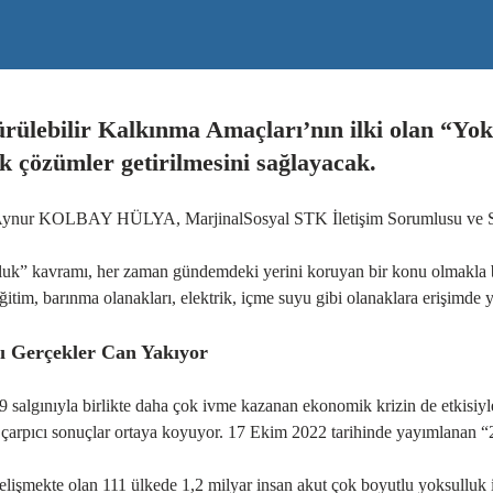
rülebilir Kalkınma Amaçları’nın ilki olan “Yok
k çözümler getirilmesini sağlayacak.
ynur KOLBAY HÜLYA, MarjinalSosyal STK İletişim Sorumlusu ve Str
luk”
kavramı, her zaman gündemdeki yerini koruyan bir konu olmakla bir
eğitim, barınma olanakları, elektrik, içme suyu gibi olanaklara erişimde
ı Gerçekler Can Yakıyor
 salgınıyla birlikte daha çok ivme kazanan ekonomik krizin de etkisiyle 
çarpıcı sonuçlar ortaya koyuyor. 17 Ekim 2022 tarihinde yayımlanan 
lişmekte olan 111 ülkede 1,2 milyar insan akut çok boyutlu yoksulluk i