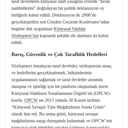
taraf devletlerin kimyasal silah yasağına yönelik “kesin
taahhütlerini” doğrulayan bir politik deklarasyon oy
birliğiyle kabul edildi. Deklerasyon ile 2008’de
gerçekleştirilen son Gözden Geçirme Konferansı’ndan
bugüne dek uygulanan
Kimyasal Silahlar
Sözleşmesi’nin
kapsamlı şekilde ele alınması da kabul
edildi.
Barış, Güvenlik ve Çok Taraflılık Hedefleri
Sözleşmeyi imzalayan taraf devletler, sözleşmenin amaç
ve hedeflerini gerçekleştirmek, hükümlerinin
uygulanmasını sağlamak ve taraf devletler arasında
danışma ve işbirliği için bir platform oluşturmak üzere
Kimyasal Silahların Yasaklanması Örgütü’nü (OPCW)
kurdu.
OPCW
ise 2015 yılında 30 Kasım tarihini
“Kimyasal Savaşın Tüm Mağdurlarını Anma Günü”
olarak ilan etti. Bu anma günü, kimyasal savaşın
mağdurlarına saygı duruşunda bulunmak ve OPCW’nin
kimyasal silah tehdidini ortadan kaldırma konusundaki