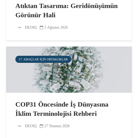
Atıktan Tasarıma: Geridönüşümün
Görünür Hali
EKOIQ
5 Ağustos 2026
17. AMAÇLAR IÇIN ORTAKLIKLAR
COP31 Öncesinde İş Dünyasına
İklim Terminolojisi Rehberi
EKOIQ
27 Temmuz 2026