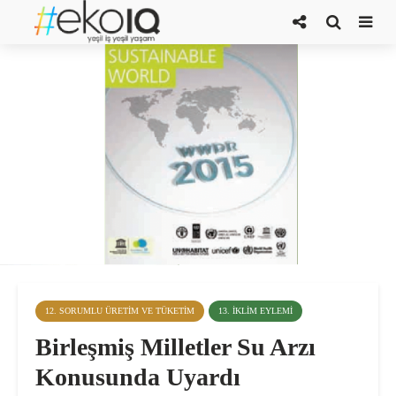
12. SORUMLU ÜRETIM VE TÜKETIM
13. İKLIM EYLEMI
Birleşmiş Milletler Su Arzı
Konusunda Uyardı