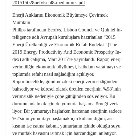
201515028nefvisual8-mediumres.pdf
Enerji Atıklarını Ekonomik Büyümeye Çevirmek
Mümkün
Philips tarafından Ecofys, Lisbon Council ve Quintel In­
telligence adlı Avrupalı kuruluşlara hazırlatılan “2015
Enerji Üretkenliği ve Ekonomik Refah Endeksi” (The
2015 Energy Productivity And Economic Prosperity In­
dex) adlı çalışma, Mart 2015’te yayınlandı. Rapor, enerji
verimliliğin ekonomik büyümeyi, istihdam yaratmayı ve
toplumda refahı nasıl sağladığını açıklıyor.
Rapor öncelikle, günümüzdeki enerji verimsizliğinden
bahsediyor ve küresel olarak üretilen enerjinin %98’inin
verimsizlik nedeniyle çöpe gittiğinden söz ediyor. Bu
durumu anlatmak için de yumurta haşlama örneği veri­
liyor: Bir yumurtayı haşlarken harcanan enerjinin sade­ce
%2’sinin yumurtayı haşlamak için kullanıldığını, asıl
kısmın ise ısıtma kabını, yumurtanın içinde olduğu suyu
ve mutfak havasını ısıtmak için harcandığını anlatıyor.