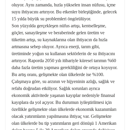
oluyor. Aynı za­manda, hızla yükselen insan nüfu­su, içme
suyu ihtiyacını artırıyor. Bu etkenler birleştiğinde, gelecek
15 yılda büyük su problemleri ön­görülüyor.
Son yüzyılda gerçekleşen nüfus artışı, kentselleşme,
göçler, sanayi­leşme ve beraberinde gelen üretim ve
tüketim artışı, su kaynaklarına olan ihtiyacın da hızla
artmasına sebep oluyor. Ayrıca enerji, tarım gibi,
üretiminde yoğun su kullanan sektörlerin de su ihtiyacını
artırıyor. Raporda 2050 yılı itibariyle küresel tarımın %60
daha fazla üretim yap­ması gerekliliğini de ortaya koyu­yor.
Bu artış oranı, gelişmekte olan ülkelerde ise %100.
Çalışmaya göre, su arzının ve hij­yeninin azlığı, sağlık ve
refahı doğ­rudan etkiliyor. Sağlık sorunları ayrıca
ekonomik aktivitede yaşanan kayıplar nedeniyle finansal
kayıpla­ra da yol açıyor. Bu durumun iyi­leştirilmesi için
özellikle gelişmekte olan ülkelerde ekonomik kazanım­ları
olacak yatırımların yapılmasına ihtiyaç var. Gelişmekte
olan ülkeler­de bu tip yatırımların geri dönüşü 1 Amerikan