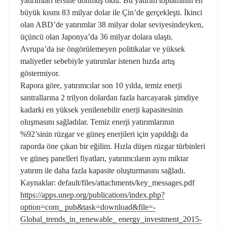
yatırımları tersine dönmüş oldu. Bu yatırım toplamının en
büyük kısmı 83 milyar dolar ile Çin’de gerçekleşti. İkinci
olan ABD’de yatırımlar 38 milyar dolar seviyesindeyken,
üçüncü olan Japonya’da 36 milyar dolara ulaştı.
Avrupa’da ise öngörülemeyen politikalar ve yüksek
maliyetler sebebiyle yatırımlar istenen hızda artış
göstermiyor.
Rapora göre, yatırımcılar son 10 yılda, temiz enerji
santrallarına 2 trilyon dolardan fazla harcayarak şimdiye
kadarki en yüksek yenilenebilir enerji kapasitesinin
oluşmasını sağladılar. Temiz enerji yatırımlarının
%92’sinin rüzgar ve güneş enerjileri için yapıldığı da
raporda öne çıkan bir eğilim. Hızla düşen rüzgar türbinleri
ve güneş panelleri fiyatları, yatırımcıların aynı miktar
yatırım ile daha fazla kapasite oluşturmasını sağladı.
Kaynaklar: default/files/attachments/key_messages.pdf
https://apps.unep.org/publications/index.php?
option=com_ pub&task=download&file=-
Global_trends_in_renewable_ energy_investment_2015-