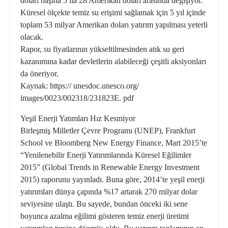
doları başına 5 ila 28 Amerikan doları arasında değişiyor.
Küresel ölçekte temiz su erişimi sağlamak için 5 yıl içinde
toplam 53 milyar Amerikan doları yatırım yapılması yeterli
olacak.
Rapor, su fiyatlarının yükseltilme­sinden atık su geri
kazanımına kadar devletlerin alabileceği çeşitli aksiyonları
da öneriyor.
Kaynak: https:// unesdoc.unesco.org/
images/0023/002318/231823E. pdf
Yeşil Enerji Yatımları Hız Kesmiyor
Birleşmiş Milletler Çevre Programı (UNEP), Frankfurt
School ve Bloomberg New Energy Finance, Mart 2015’te
“Yenilenebilir Enerji Yatırımlarında Küresel Eğilimler
2015” (Global Trends in Renewable Energy Investment
2015) raporunu yayınladı. Buna göre, 2014’te yeşil enerji
yatırımları dünya çapında %17 artarak 270 milyar dolar
seviyesine ulaştı. Bu sayede, bundan önceki iki sene
boyunca azalma eğilimi gösteren temiz enerji üretimi