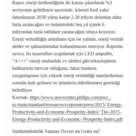
Rapor, enerji üretkenliğinin iki katına çıkarılarak %3
seviyesine getirilmesi sayesinde, küresel fosil yakıt
faturalarının 2030 yılına kadar 2.28 trilyon dolardan daha
fazla azalacağını ve önümüzdeki beş yıl içinde 6
milyondan fazla istihdam yaratacağını ortaya koyuyor.
Enerji verimliliğin artırılması için ise yalıtım, enerji ve­rimli
aletler ve ışıklandırmalar kullanılmasını öneriyor. Raporda
ayrıca, bu tasarrufları uygulamak için LED ampuller,
“A+++” enerji sınıfındaki ev aletleri gibi tek­nolojilerin
halihazırda mevcut olduğunu, fakat bunların
yaygınlaşması için yüksek enerji verimliliği standartla­rının
zorunlu hale gelmesi ve ürünlerin etiketlenmesi gerektiği
belirtiliyor.
Kaynak:
https://www.newscenter.philips.com/pwc_
nc/main/standard/resources/corporate/press/2015/ Energy-
Productivity-and-Economic-Prosperity-Index/ The-2015-
Energy-Productivity-and-Economic- Prosperity-Index.pdf
Sürdürülebilirlik Yatırımı Özveri mi Getiri mi?