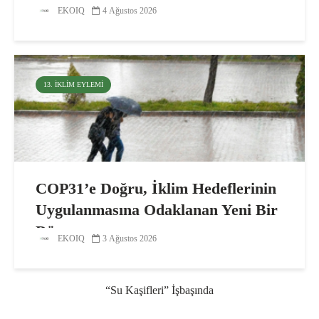
EKOIQ
4 Ağustos 2026
13. İKLIM EYLEMI
COP31’e Doğru, İklim Hedeflerinin
Uygulanmasına Odaklanan Yeni Bir
Dönem
EKOIQ
3 Ağustos 2026
“Su Kaşifleri” İşbaşında