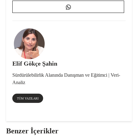
Elif Gökçe Şahin
Sürdürülebilirlik Alanında Danışman ve Eğitimci | Veri-
Analiz
TÜM YAZILARI
Benzer İçerikler