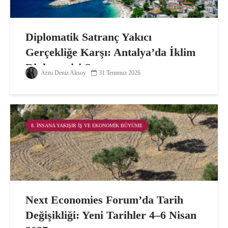
Diplomatik Satranç Yakıcı
Gerçekliğe Karşı: Antalya’da İklim
Diplomasisi Sınavı
Arzu Deniz Aksoy
31 Temmuz 2026
8. İNSANA YAKIŞIR İŞ VE EKONOMIK BÜYÜME
Next Economies Forum’da Tarih
Değişikliği: Yeni Tarihler 4–6 Nisan