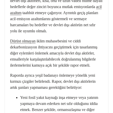
devlet dışı aktörleri, kısa, orta ve uzun vadeli bilime dayalı
hedeflerle değer zinciri boyunca mutlak emisyonlarda
acil
azaltım
taahhüt etmeye çağırıyor. Ayrıntılı geçiş planları
acil emisyon azaltımlarını göstermeli ve sermaye
harcamaları bu hedefler ve devlet dışı aktörün net sıfır
yolu ile uyumlu olmalı.
Dürüst olmayan
iklim muhasebesini ve ciddi
dekarbonizasyon ihtiyacını geçiştirmek için tasarlanmış
diğer eylemleri önlemek amacıyla devlet dışı aktörler,
emsalleriyle karşılaştırılabilecek doğrulanmış bilgilerle
ilerlemelerini kamuya açık bir şekilde rapor etmeli.
Raporda ayrıca yeşil badanayı önlemeye yönelik yeni
kırmızı çizgiler belirlendi. Rapor, devlet dışı aktörlerin
artık şunları yapmaması gerektiğini belirtiyor:
Yeni fosil yakıt kaynağı inşa etmeye veya yatırım
yapmaya devam ederken net sıfır olduğunu iddia
etmek. Benzer şekilde, ormansızlaşma ve diğer