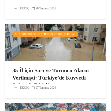
EKOIQ
29 Temmuz 2026
11. SÜRDÜRÜLEBILIR ŞEHIRLER VE TOPLULUKLAR
35 İl için Sarı ve Turuncu Alarm
Verilmişti: Türkiye’de Kuvvetli
Sağanak Etkisi!
EKOIQ
27 Temmuz 2026