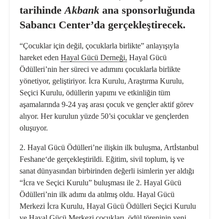
tarihinde
Akbank
ana sponsorluğunda
Sabancı Center’da gerçekleştirecek.
“Çocuklar için değil, çocuklarla birlikte” anlayışıyla
hareket eden
Hayal Gücü Derneği,
Hayal Gücü
Ödülleri’nin her süreci ve adımını çocuklarla birlikte
yönetiyor, geliştiriyor. İcra Kurulu, Araştırma Kurulu,
Seçici Kurulu, ödüllerin yapımı ve etkinliğin tüm
aşamalarında 9-24 yaş arası çocuk ve gençler aktif görev
alıyor. Her kurulun yüzde 50’si çocuklar ve gençlerden
oluşuyor.
2. Hayal Gücü Ödülleri’ne ilişkin ilk buluşma, Artİstanbul
Feshane‘de gerçekleştirildi. Eğitim, sivil toplum, iş ve
sanat dünyasından birbirinden değerli isimlerin yer aldığı
“İcra ve Seçici Kurulu” buluşması ile
2.
Hayal Gücü
Ödülleri’nin
ilk adımı da atılmış oldu. Hayal Gücü
Merkezi İcra Kurulu, Hayal Gücü Ödülleri Seçici Kurulu
ve Hayal Gücü Merkezi çocukları, ödül töreninin yeni