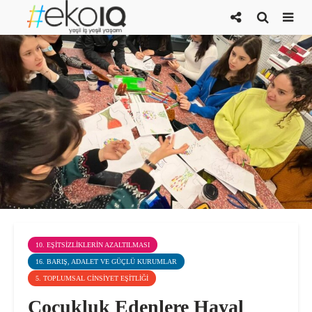
10. EŞITSIZLIKLERIN AZALTILMASI
16. BARIŞ, ADALET VE GÜÇLÜ KURUMLAR
5. TOPLUMSAL CINSIYET EŞITLIĞI
Çocukluk Edenlere Hayal