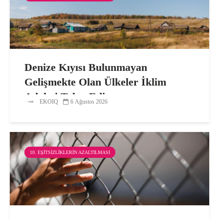
Denize Kıyısı Bulunmayan
Gelişmekte Olan Ülkeler İklim
Adaleti Talep Ediyor
EKOIQ
6 Ağustos 2026
10. EŞITSIZLIKLERIN AZALTILMASI