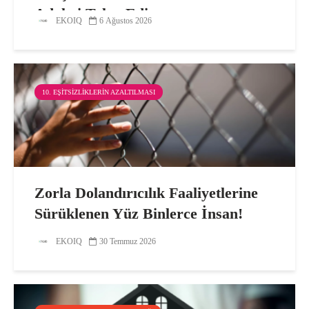
Adaleti Talep Ediyor
EKOIQ
6 Ağustos 2026
10. EŞITSIZLIKLERIN AZALTILMASI
Zorla Dolandırıcılık Faaliyetlerine
Sürüklenen Yüz Binlerce İnsan!
EKOIQ
30 Temmuz 2026