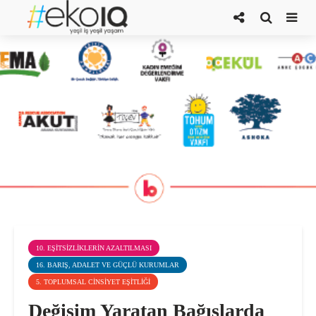
10. EŞITSIZLIKLERIN AZALTILMASI
16. BARIŞ, ADALET VE GÜÇLÜ KURUMLAR
5. TOPLUMSAL CINSIYET EŞITLIĞI
Değişim Yaratan Bağışlarda