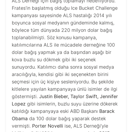
ALS Derneği için bağış toplamayı hedefliyordu.
Frates’in başlatmış olduğu Ice Bucket Challenge
kampanyası sayesinde ALS hastalığı 2014 yılı
boyunca sosyal medyanın gündeminde kalmış,
böylece tüm dünyada 220 milyon dolar bağış
toplanabilmişti. Söz konusu kampanya,
katılımcılarına ALS ile mücadele derneğine 100
dolar bağış yapmak ya da başından aşağı bir
kova buzlu su dökmek gibi iki seçenek
sunuyordu. Katılımcı daha sonra sosyal medya
aracılığıyla, kendisi gibi iki seçenekten birini
seçmesi için üç kişiye sesleniyordu. Bu şekilde
kitlelere yayılan kampanyaya ünlü isimler de ilgi
göstermişti.
Justin Bieber, Taylor Swift, Jennifer
Lopez
gibi isimlerin, buzlu suyu üzerine dökerek
katıldığı kampanyaya eski ABD Başkanı
Barack
Obama
da 100 dolar bağış yaparak destek
vermişti.
Porter Novelli
ise, ALS Derneği’yle