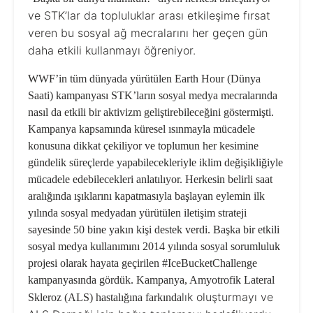
ve STK’lar da topluluklar arası etkileşime fırsat
veren bu sosyal ağ mecralarını her geçen gün
daha etkili kullanmayı öğreniyor.
WWF’in tüm dünyada yürütülen
Earth Hour
(Dünya
Saati) kampanyası STK’ların sosyal medya mecralarında
nasıl da etkili bir aktivizm geliştirebileceğini göstermişti.
Kampanya kapsamında küresel ısınmayla mücadele
konusuna dikkat çekiliyor ve toplumun her kesimine
gündelik süreçlerde yapabilecekleriyle iklim değişikliğiyle
mücadele edebilecekleri anlatılıyor. Herkesin belirli saat
aralığında ışıklarını kapatmasıyla başlayan eylemin ilk
yılında sosyal medyadan yürütülen iletişim strateji
sayesinde 50 bine yakın kişi destek verdi. Başka bir etkili
sosyal medya kullanımını 2014 yılında sosyal sorumluluk
projesi olarak hayata geçirilen
#IceBucketChallenge
kampanyasında gördük. Kampanya, Amyotrofik Lateral
lık oluşturmayı ve
Skleroz (ALS) hastalığına farkında