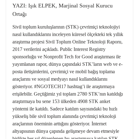
YAZI: Işık ELPEK, Marjinal Sosyal Kurucu
Ortağı
Sivil toplum kuruluşlarının (STK) çevrimiçi teknolojiyi
nasıl kullandıklarını inceleyen küresel ölçekteki tek yıllık
araştırma projesi
Sivil Toplum Online Teknoloji Raporu
,
2017 verilerini açıkladı. Public Interest Registry
sponsorluğu ve Nonprofit Tech for Good araştırması ile
yayımlanan rapor, dünya çapındaki STK’ların web ve e-
posta iletişimlerini, çevrimiçi ve mobil bağış toplama
araçlarını ve sosyal medyayı nasıl kullandıklarını
gösteriyor. #NGOTECH17 hashtag’i ile araştırmaya
erişilebilir. Geçtiğimiz yıl toplam 2780 STK’nın katıldığı
araştırmaya bu sene
153 ülkeden 4908 STK
anket
yöntemi ile katıldı. Sadece katılım sayısındaki bu hızlı
yükseliş bile sivil toplum alanında çevrimiçi teknoloji
araçlarının öneminin arttığını gösteriyor. İnternet
altyapısının dünya çapında gelişmeye devam etmesiyle
birlikte her yıl düzenlenen bu araştırmaya katılan STK