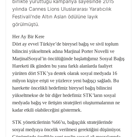
birlikte yürüttüğü
kampanya sayesinde 2015
yılında Cannes Lions Uluslararası Yaratıcılık
Festivali’nde Altın Aslan ödülüne layık
görülmüştü.
Her Ay Bir Kere
Dört ay evvel Türkiye’de bireysel bağış ve sivil toplum
bilincini yükseltmek adına Marjinal Porter Novelli ve
MarjinalSosyal’in öncülüğünde başlattığımız
Sosyal Bağış
Hareketi
ilk günden bu yana farklı alanlarda faaliyet
yürüten dört STK’ya destek olarak sosyal medyada 16
milyon kişiye erişti ve yüzlerce yeni bağışçı sağladı. Bu
harekette öncelikli hedefimiz bireysel bağış bilincini
yükseltmekse de bir diğer hedefimiz STK’ların sosyal
medyada bağış ve iletişim stratejileri oluşturmalarının ne
kadar etkili olabileceğini göstermek.
STK yöneticilerinin %66’sı, bağışçılık stratejilerinde
sosyal medyaya öncelik verilmesi gerektiğini düşünüyor.
Günümüzde özellikle yeni neslin sosyal ağ mecralarında