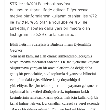
Facebook sayfası
STK’ların %92’si
bulundurduklarını ifade ediyor. Diğer sosyal
medya platformlarının kullanım oranları ise %72
ile Twitter, %55 oranla YouTube ve %51 ile
LinkedIn; nispeten daha yeni bir mecra olan
Instagram ise %39 oranla son sırada.
Etkili İletişim Stratejisiyle Binlerce İnsan Eylemliliğe
Geçiyor
Yeni nesil kamusal alan olarak isimlendirebileceğimiz
sosyal medya mecraları sadece STK faaliyetlerine kaynak
oluşturmaya yarayan bir aracı platform da değil; daha
geniş bir perspektifte, sivil toplumla dayanışma bilincini
ve toplumdaki eşitsizliklere karşı duyarlılığı da
yükseltiyor. İletişim teknolojilerin- de yaşanan gelişmeler
toplumsal hareketleri dönüştürerek, toplumun farklı
kesimlerinin rahatsızlıklarını göstermek için kullandığı bir
kanal haline geliyor. Bu kanallar, küresel ve yerel eksende
yor
“Başka bir dünya mümkün!”
diyen herkesi birleştiri