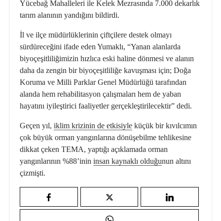
Yücebağ Mahalleleri ile Kelek Mezrasında 7.000 dekarlık
tarım alanının yandığını bildirdi.
İl ve ilçe müdürlüklerinin çiftçilere destek olmayı
sürdüreceğini ifade eden Yumaklı, “Yanan alanlarda
biyoçeşitliliğimizin hızlıca eski haline dönmesi ve alanın
daha da zengin bir biyoçeşitliliğe kavuşması için; Doğa
Koruma ve Milli Parklar Genel Müdürlüğü tarafından
alanda hem rehabilitasyon çalışmaları hem de yaban
hayatını iyileştirici faaliyetler gerçekleştirilecektir” dedi.
Geçen yıl,
iklim krizi
nin de etkisiyle
küçük bir kıvılcımın
çok büyük orman yangınlarına dönüşebilme tehlikesine
dikkat çeken TEMA, yaptığı açıklamada orman
yangınlarının %88’inin
insan kaynaklı olduğu
nun altını
çizmişti.