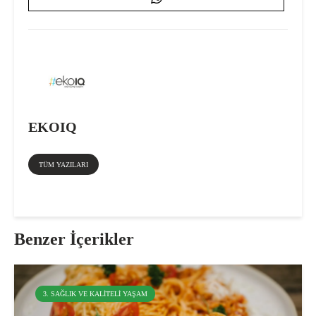
EKOIQ
TÜM YAZILARI
Benzer İçerikler
3. SAĞLIK VE KALITELI YAŞAM