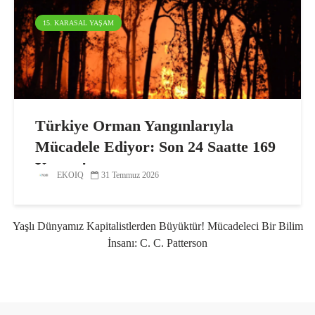
15. KARASAL YAŞAM
Türkiye Orman Yangınlarıyla
Mücadele Ediyor: Son 24 Saatte 169
Yangın!
EKOIQ
31 Temmuz 2026
Yaşlı Dünyamız Kapitalistlerden Büyüktür! Mücadeleci Bir Bilim
İnsanı: C. C. Patterson