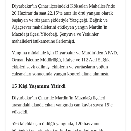
Diyarbakır’ın Çınar ilçesindeki Köksalan Mahallesi’nde
20 Haziran’da saat 22.15’te anız ile örtü yangını olarak
başlayan ve rüzgarın şiddetiyle Yazçiçeği, Bağrık ve
Ağaçsever mahallelerini etkileyen yangın Mardin’in
Mazıdağı ilçesi Yücebağ, Şenyuva ve Yetkinler
mahalleleri istikametine ilerlemişti.
Yangına müdahale için Diyarbakır ve Mardin’den AFAD,
Orman İşletme Müdürlüğü, itfaiye ve 112 Acil Sağlık
ekipleri sevk edilmiş, ekiplerin ve yurttaşların yoğun
çalışmaları sonucunda yangın kontrol altına alınmıştı.
15 Kişi Yaşamını Yitirdi
Diyarbakır’ın Çınar ile Mardin’in Mazıdağı ilçeleri
arasındaki alanda çıkan yangında can kaybı sayısı 15’e
yükseldi.
556 küçükbaşın öldüğü yangında, 120 hayvanın
bölgedeki veterinerler tarafından tedavileri yapıldı.