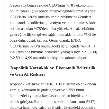
Geçen yıla benze şekilde CEO’ların %78’i ekonominin
önümüzdeki üç yıl içinde büyüyeceğinden emin. Ayrıca
CEO’ların %82’si kuruluşlarının büyüme beklentileri
konusunda kendilerine güveniyor ve bu oran tüm sektör
ortalaması olan %78’den daha yüksek. Ancak sektörün
geleceğine ilişkin güven sağlam olmakla birlikte %72 ile
biraz daha düşük kalıyor. Genel olarak, ENRC
CEO’larının %43’ü önümüzdeki üç yıl içinde %0,01 ila
2,49 arasında büyüme beklerken yaklaşık üçte biri (%30)
%2,50 ila 4,99 arasında bir büyüme tahmin ediyor.
Jeopolitik Karışıklıklar, Ekonomik Belirsizlik
ve Gen AI Riskleri
Jeopolitik karışıklıklar ENRC CEO’larının en çok önem
verdiği konuların başında geliyor ve %55’i bunu
önümüzdeki yıllarda karşılaşacakları en büyük zorluk
olarak görüyor. Bu oran tüm sektör ortalamasının (%47)
oldukça üzerinde. Talep ve fiyatlar üzerindeki potansiyel