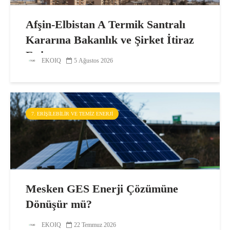
Afşin-Elbistan A Termik Santralı
Kararına Bakanlık ve Şirket İtiraz
Etti
EKOIQ
5 Ağustos 2026
7. ERIŞILEBILIR VE TEMIZ ENERJI
Mesken GES Enerji Çözümüne
Dönüşür mü?
EKOIQ
22 Temmuz 2026