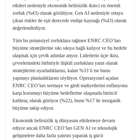
etkileri nedeniyle ekonomik belirsizlik ikinci en önemli
zorluk (%43) olarak görülüyor. Gen AI nedeniyle ortaya
çıkan riskler de eşit derecede endişe kaynağı (%43) olarak
değerlendiriliyor.
Tüm bu potansiyel zorluklara rağmen ENRC CEO’ları
büyüme stratejilerine sıkı sıkıya bağlı kalıyor ve bu hedefe
ulaşmak için çevik adımlar atıyor. Liderlerin üçte ikisi,
çevrelerindeki birbiriyle ilişkili zorluklara yanıt olarak
stratejilerini uyarladıklarını, kalan %33’ü ise bunu
yapmayı planladıklarını söylüyor. Operasyonel açıdan
ENRC CEO’ları sermaye ve girdi maliyetlerini enflasyona
karşı korumayı büyüme hedeflerine ulaşmada birincil
kaldıraç olarak görüyor (%22), bunu %17 ile inorganik
büyüme takip ediyor.
Ekonomik belirsizlik iş dünyasını etkilemeye devam
ediyor ancak ENRC CEO’ları GEN AI ve teknolojik
gelişmelere daha fazla yatırım yaparak iş gücü