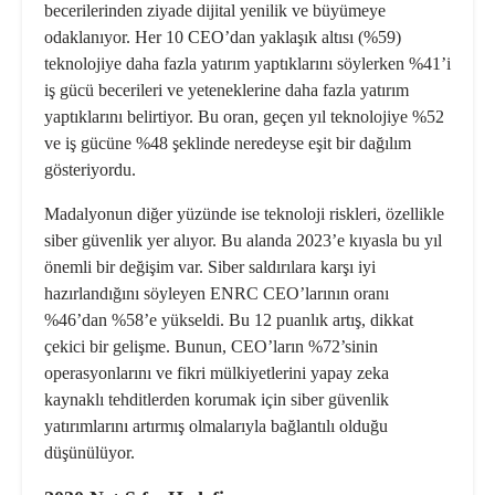
becerilerinden ziyade dijital yenilik ve büyümeye
odaklanıyor. Her 10 CEO’dan yaklaşık altısı (%59)
teknolojiye daha fazla yatırım yaptıklarını söylerken %41’i
iş gücü becerileri ve yeteneklerine daha fazla yatırım
yaptıklarını belirtiyor. Bu oran, geçen yıl teknolojiye %52
ve iş gücüne %48 şeklinde neredeyse eşit bir dağılım
gösteriyordu.
Madalyonun diğer yüzünde ise teknoloji riskleri, özellikle
siber güvenlik yer alıyor. Bu alanda 2023’e kıyasla bu yıl
önemli bir değişim var. Siber saldırılara karşı iyi
hazırlandığını söyleyen ENRC CEO’larının oranı
%46’dan %58’e yükseldi. Bu 12 puanlık artış, dikkat
çekici bir gelişme. Bunun, CEO’ların %72’sinin
operasyonlarını ve fikri mülkiyetlerini yapay zeka
kaynaklı tehditlerden korumak için siber güvenlik
yatırımlarını artırmış olmalarıyla bağlantılı olduğu
düşünülüyor.