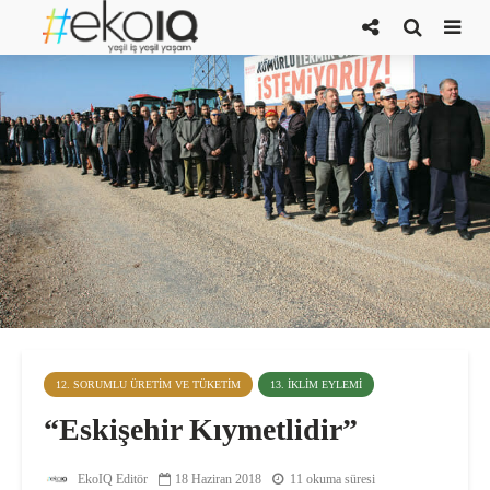
12. SORUMLU ÜRETIM VE TÜKETIM
13. İKLIM EYLEMI
“Eskişehir Kıymetlidir”
EkoIQ Editör
18 Haziran 2018
11 okuma süresi