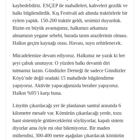
kaybedebiliriz. ESÇEP ile mahalleleri, kahveleri gezdik ve
halkı bilgilendirdik. Kış Festivali adı altında traktörlerle bir
eylem yaptık. 150-200 traktör geldi, sesimizi duyurduk.
Bizim en büyük avantajımız, halkımızı arkamıza
almamızın yegane sebebi, burada tarım arazilerinin olması.
Halkın geçim kaynağı orası. Havası, suyu zehirlenecek.
Mücadelemize devam ediyoruz. Halkımız ne yazık ki her
şeyi çabuk unutuyor. O yüzden halkı devamlı diri
tutmamız lazım. Gündüzler Derneği ile sadece Gündüzler
Köyü’nde değil oradaki 15 mahallede bilgilendirme
yapıyoruz. Aktivite yapacağımızda beraber yapıyoruz.
Halkın %95’i karşı buna.
Linyitin çıkarılacağı yer ile planlanan santral arasında 6
kilometre mesafe var. Kömürün çıkarılacağı yerde, tozu
bant sistemiyle götüreceklerini söylüyorlar, kapalı sistem
diyorlar ama öyle mi olur bilemiyoruz. Bir maden
mühendisi, 300-400 metre aşağıdan çıkarılacak kömürün