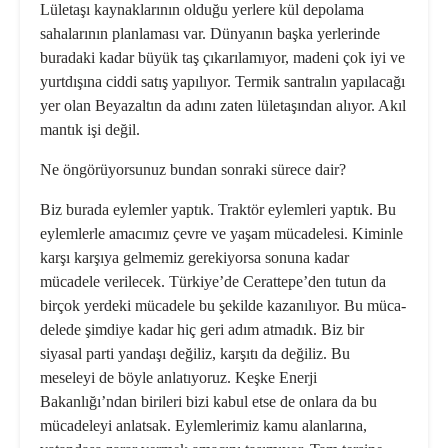
Lületaşı kaynaklarının olduğu yerlere kül depolama
sahalarının planlaması var. Dünyanın başka yerlerinde
buradaki kadar büyük taş çıkarılamıyor, madeni çok iyi ve
yurtdışına ciddi satış yapılıyor. Termik santralın yapılacağı
yer olan Beyazaltın da adını zaten lületaşın­dan alıyor. Akıl
mantık işi değil.
Ne öngörüyorsunuz bundan sonra­ki sürece dair?
Biz burada eylemler yaptık. Trak­tör eylemleri yaptık. Bu
eylemlerle amacımız çevre ve yaşam mücadele­si. Kiminle
karşı karşıya gelmemiz gerekiyorsa sonuna kadar
mücadele verilecek. Türkiye’de Cerattepe’den tutun da
birçok yerdeki mücadele bu şekilde kazanılıyor. Bu müca­
delede şimdiye kadar hiç geri adım atmadık. Biz bir
siyasal parti yanda­şı değiliz, karşıtı da değiliz. Bu
meseleyi de böyle anlatıyoruz. Keşke Enerji
Bakanlığı’ndan birileri bizi kabul etse de onlara da bu
mücadeleyi anlatsak. Eylemlerimiz kamu alanlarına,