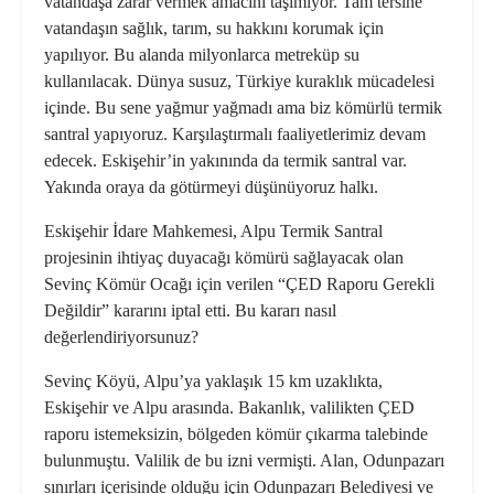
vatandaşa zarar vermek amacını taşımıyor. Tam tersine
vatandaşın sağlık, tarım, su hakkını korumak için
yapılıyor. Bu alanda milyonlarca metreküp su
kullanılacak. Dünya susuz, Türkiye kuraklık mücadelesi
içinde. Bu sene yağmur yağmadı ama biz kömürlü termik
santral yapıyoruz. Karşılaştırmalı faaliyetlerimiz devam
edecek. Eskişehir’in yakınında da termik santral var.
Yakında oraya da götürmeyi düşünüyoruz halkı.
Eskişehir İdare Mahkemesi, Alpu Termik Santral
projesinin ihtiyaç duyacağı kömürü sağlayacak olan
Sevinç Kömür Ocağı için verilen “ÇED Raporu Gerekli
Değildir” kararını iptal etti. Bu kararı nasıl
değerlendiriyorsunuz?
Sevinç Köyü, Alpu’ya yaklaşık 15 km uzaklıkta,
Eskişehir ve Alpu arasında. Bakanlık, valilikten ÇED
raporu istemeksizin, bölgeden kömür çıkarma talebinde
bulunmuştu. Valilik de bu izni vermişti. Alan, Odunpazarı
sınırları içerisinde olduğu için Odunpazarı Belediyesi ve