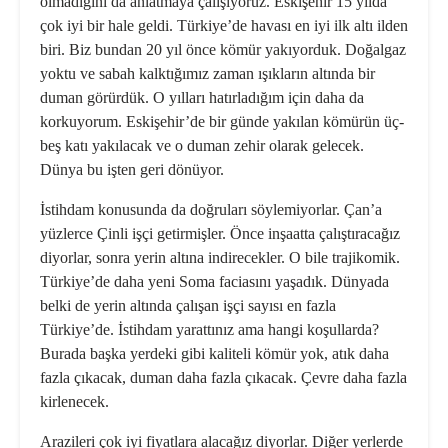
olmadığını da anlatmaya çalışıyoruz. Eskişehir 15 yılda
çok iyi bir hale geldi. Türkiye’de havası en iyi ilk altı ilden
biri. Biz bundan 20 yıl önce kömür yakıyorduk. Doğalgaz
yoktu ve sabah kalktığımız zaman ışıkların altında bir
duman görürdük. O yılları hatırladığım için daha da
korkuyorum. Eskişehir’de bir günde yakılan kömürün üç-
beş katı yakılacak ve o duman zehir olarak gelecek.
Dünya bu işten geri dönüyor.
İstihdam konusunda da doğruları söylemiyorlar. Çan’a
yüzlerce Çinli işçi getirmişler. Önce inşaatta çalıştıracağız
diyorlar, sonra yerin altına indirecekler. O bile trajikomik.
Türkiye’de daha yeni Soma faciasını yaşadık. Dünyada
belki de yerin altında çalışan işçi sayısı en fazla
Türkiye’de. İstihdam yarattınız ama hangi koşullarda?
Burada başka yerdeki gibi kaliteli kömür yok, atık daha
fazla çıkacak, duman daha fazla çıkacak. Çevre daha fazla
kirlenecek.
Arazileri çok iyi fiyatlara alacağız diyorlar. Diğer yerlerde