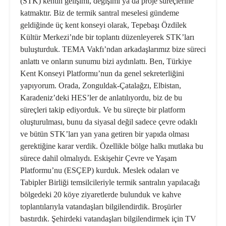
(STK) kentin geli­şimi, değişimi ya da proje süreçleri­ne
katmaktır. Biz de termik santral meselesi gündeme
geldiğinde üç kent konseyi olarak, Tepebaşı Özdi­lek
Kültür Merkezi’nde bir toplantı düzenleyerek STK’ları
buluşturduk. TEMA Vakfı’ndan arkadaşlarımız bize süreci
anlattı ve onların su­numu bizi aydınlattı. Ben, Türki­ye
Kent Konseyi Platformu’nun da genel sekreterliğini
yapıyorum. Orada, Zonguldak-Çatalağzı, El­bistan,
Karadeniz’deki HES’ler de anlatılıyordu, biz de bu
süreçleri takip ediyorduk. Ve bu süreçte bir platform
oluşturulması, bunu da siyasal değil sadece çevre odaklı
ve bütün STK’ları yan yana getiren bir yapıda olması
gerektiğine karar ver­dik. Özellikle bölge halkı mutlaka bu
sürece dahil olmalıydı. Eskişe­hir Çevre ve Yaşam
Platformu’nu (ESÇEP) kurduk. Meslek odaları ve
Tabipler Birliği temsilcileriyle ter­mik santralın yapılacağı
bölgedeki 20 köye ziyaretlerde bulunduk ve kahve
toplantılarıyla vatandaşları bilgilendirdik. Broşürler
bastırdık. Şehirdeki vatandaşları bilgilendir­mek için TV