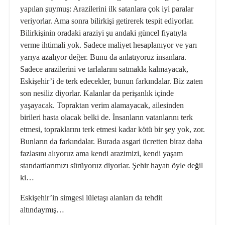
yapılan şuy­muş: Arazilerini ilk satanlara çok iyi paralar
veriyorlar. Ama sonra bilir­kişi getirerek tespit ediyorlar.
Bi­lirkişinin oradaki araziyi şu andaki güncel fiyatıyla
verme ihtimali yok. Sadece maliyet hesaplanıyor ve yarı
yarıya azalıyor değer. Bunu da anla­tıyoruz insanlara.
Sadece arazilerini ve tarlalarını satmakla kalmayacak,
Eskişehir’i de terk edecekler, bu­nun farkındalar. Biz zaten
son ne­siliz diyorlar. Kalanlar da perişanlık içinde
yaşayacak. Topraktan verim alamayacak, ailesinden
birileri has­ta olacak belki de. İnsanların vatan­larını terk
etmesi, topraklarını terk etmesi kadar kötü bir şey yok, zor.
Bunların da farkındalar. Burada as­gari ücretten biraz daha
fazlasını alıyoruz ama kendi arazimizi, kendi yaşam
standartlarımızı sürüyoruz diyorlar. Şehir hayatı öyle değil
ki…
Eskişehir’in simgesi lületaşı alan­ları da tehdit
altındaymış…