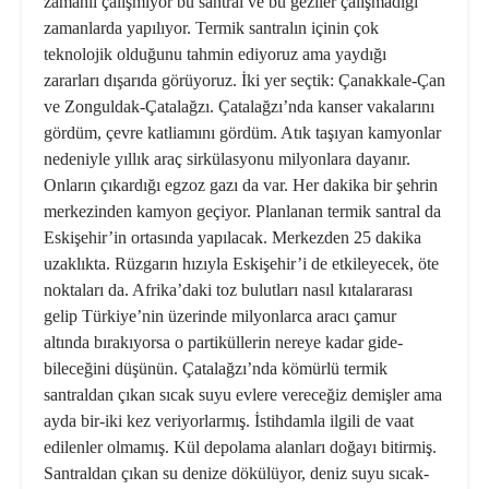
zamanlı çalışmıyor bu santral ve bu geziler çalışmadığı
zamanlarda yapılıyor. Termik santralın içinin çok
teknolojik olduğunu tahmin ediyoruz ama yaydığı
zararları dı­şarıda görüyoruz. İki yer seçtik: Çanakkale-Çan
ve Zonguldak-Ça­talağzı. Çatalağzı’nda kanser va­kalarını
gördüm, çevre katliamını gördüm. Atık taşıyan kamyonlar
nedeniyle yıllık araç sirkülasyonu milyonlara dayanır.
Onların çıkar­dığı egzoz gazı da var. Her dakika bir şehrin
merkezinden kamyon geçiyor. Planlanan termik santral da
Eskişehir’in ortasında yapılacak. Merkezden 25 dakika
uzaklıkta. Rüzgarın hızıyla Eskişehir’i de etki­leyecek, öte
noktaları da. Afrika’da­ki toz bulutları nasıl kıtalararası
gelip Türkiye’nin üzerinde milyon­larca aracı çamur
altında bırakıyor­sa o partiküllerin nereye kadar gide­
bileceğini düşünün. Çatalağzı’nda kömürlü termik
santraldan çıkan sı­cak suyu evlere vereceğiz demişler ama
ayda bir-iki kez veriyorlarmış. İstihdamla ilgili de vaat
edilenler olmamış. Kül depolama alanları do­ğayı bitirmiş.
Santraldan çıkan su denize dökülüyor, deniz suyu sıcak­