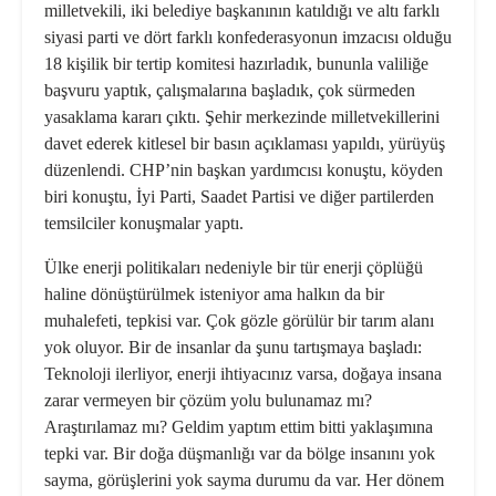
milletvekili, iki belediye başkanının katıldığı ve altı farklı
siyasi parti ve dört farklı konfederasyonun imzacısı olduğu
18 kişilik bir tertip komitesi hazırladık, bununla valiliğe
başvuru yaptık, çalışmalarına başladık, çok sürmeden
yasaklama kararı çıktı. Şehir merkezinde milletvekillerini
davet ederek kitlesel bir basın açıklaması yapıldı, yürüyüş
düzenlendi. CHP’nin başkan yardımcısı konuştu, köyden
biri konuştu, İyi Parti, Saadet Partisi ve diğer partilerden
temsilciler konuşmalar yaptı.
Ülke enerji politikaları nedeniyle bir tür enerji çöplüğü
haline dönüştürülmek isteniyor ama halkın da bir
muhalefeti, tepkisi var. Çok gözle görülür bir tarım alanı
yok oluyor. Bir de insanlar da şunu tartışmaya başladı:
Teknoloji ilerliyor, enerji ihtiyacınız varsa, doğaya insana
zarar vermeyen bir çözüm yolu bulunamaz mı?
Araştırılamaz mı? Geldim yaptım ettim bitti yaklaşımına
tepki var. Bir doğa düşmanlığı var da bölge insanını yok
sayma, görüşlerini yok sayma durumu da var. Her dönem