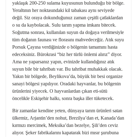
yaklaşık 200-250 sulama kuyusunun bulunduğu bir bölge.
Yeraltının her noktasındaki kil tabakası aynı seviyede
değil. Siz oraya dokunduğunuz zaman çeşitli çatlaklardan
o su da kaybolacak. Sulu tarım yapma imkanı bitecek.
Soğutma sonrası, kullanılan suyun da doğaya verilmesiyle
tüm doğanın faunası ve florasını mahvedeceğiz. Atık suyu
Porsuk Çayına verdiğinizde o bölgenin tamamını hasta
edeceksiniz. Bürokrasi “biz her türlü önlemi alırız” diyor.
Ama ne yaparsanız yapın, evinizde kullandığınız atık
suyun bile bir tahribatı var. Bu tahribat muhakkak olacak.
Yakın bir bölgede, Beylikova’da, büyük bir besi organize
sanayi bölgesi yapılıyor. Oradaki hayvanlar, bu bölgenin
ürünlerini yiyecek. O hayvanlardan çıkan eti-sütü
öncelikle Eskişehir halkı, sonra başka iller tüketecek.
Bir zamanlar kendine yeten, dünyaya tarım ürünleri satan
ülkemiz, Arjantin’den nohut, Brezilya’dan et, Kanada’dan
kırmızı mercimek, Meksika’dan bezelye, Şili’den ceviz
alıyor. Şeker fabrikalarını kapatarak bizi mısır şurubuna