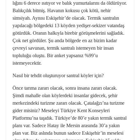
lığını 6 derece ısıtıyor ve balık yu­murtalarını da öldürüyor.
Balıkçılık bitmiş. Havanın kokusu çok kötü, nehir
simsiyah. Aynısı Eskişehir’de olacak. Termik santralın
yapılacağı bölgedeki 13 köyden yedişer-seki­zer vatandaş
götürdük. Oranın hal­kıyla birebir görüşmelerini sağladık.
Çok net gördüler. Şu anda bölgede en az bizim kadar
çevreyi savunan, termik santralı istemeyen bir insan
topluluğu oluştu. Bir anket yapsa­nız %99’u
istemeyecektir.
Nasıl bir tehdit oluşturuyor santral köyler için?
Önce tarıma zararı olacak, sonra insana zararı olacak.
Şimdi mahalle olan köylerdeki insanlar gidecek, şehir
merkezindeki turizme zararı olacak. Çatalağzı’na turizme
gider misiniz? Meseleyi Türkiye Kent Konseyleri
Platformu’na taşıdık. Türkiye’de 80’e yakın termik santral
planı var. Sadece Hatay ile Mersin arasında 30’a yakın
plan var. Biz aslında bunun sadece Eskişehir’in meselesi