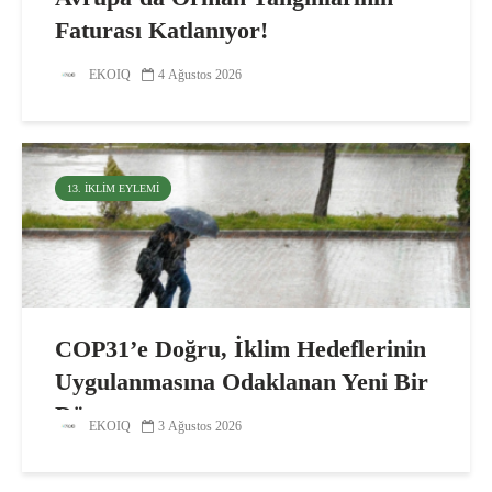
Faturası Katlanıyor!
EKOIQ
4 Ağustos 2026
13. İKLIM EYLEMI
COP31’e Doğru, İklim Hedeflerinin
Uygulanmasına Odaklanan Yeni Bir
Dönem
EKOIQ
3 Ağustos 2026