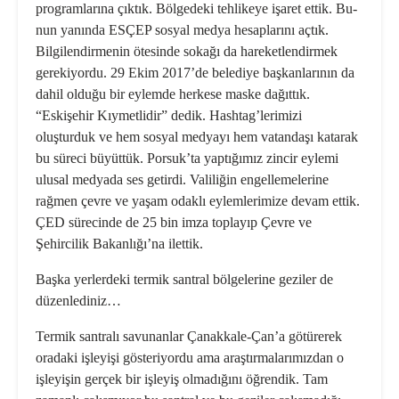
programlarına çıktık. Bölgedeki tehlikeye işaret ettik. Bu­
nun yanında ESÇEP sosyal medya hesaplarını açtık.
Bilgilendirmenin ötesinde sokağı da hareketlendir­mek
gerekiyordu. 29 Ekim 2017’de belediye başkanlarının da
dahil ol­duğu bir eylemde herkese maske dağıttık.
“Eskişehir Kıymetlidir” dedik. Hashtag’lerimizi
oluşturduk ve hem sosyal medyayı hem vatan­daşı katarak
bu süreci büyüttük. Porsuk’ta yaptığımız zincir eylemi
ulusal medyada ses getirdi. Valili­ğin engellemelerine
rağmen çevre ve yaşam odaklı eylemlerimize de­vam ettik.
ÇED sürecinde de 25 bin imza toplayıp Çevre ve
Şehircilik Bakanlığı’na ilettik.
Başka yerlerdeki termik santral bölgelerine geziler de
düzenledi­niz…
Termik santralı savunanlar Çanakkale-Çan’a götürerek
oradaki işleyişi gösteriyordu ama araştır­malarımızdan o
işleyişin gerçek bir işleyiş olmadığını öğrendik. Tam