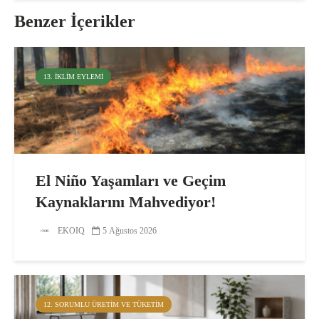
Benzer İçerikler
13. İKLIM EYLEMI
El Niño Yaşamları ve Geçim
Kaynaklarını Mahvediyor!
EKOIQ
5 Ağustos 2026
12. SORUMLU ÜRETIM VE TÜKETIM