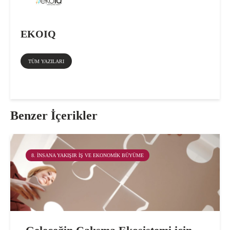
EKOIQ
TÜM YAZILARI
Benzer İçerikler
8. İNSANA YAKIŞIR İŞ VE EKONOMIK BÜYÜME