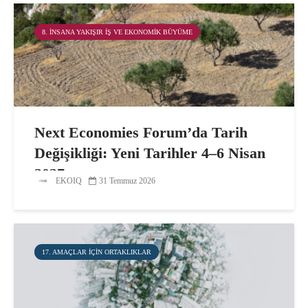
8. İNSANA YAKIŞIR İŞ VE EKONOMIK BÜYÜME
Next Economies Forum’da Tarih
Değişikliği: Yeni Tarihler 4–6 Nisan
2027
EKOIQ
31 Temmuz 2026
17. AMAÇLAR IÇIN ORTAKLIKLAR