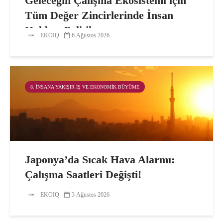
Geleceğin Çalışma Ekosistemi için
Tüm Değer Zincirlerinde İnsan
Hakları Politikası
EKOIQ
6 Ağustos 2026
8. İNSANA YAKIŞIR İŞ VE EKONOMIK BÜYÜME
Japonya’da Sıcak Hava Alarmı:
Çalışma Saatleri Değişti!
EKOIQ
3 Ağustos 2026