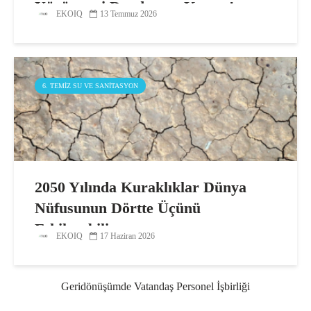
Yürütmeyi Durdurma Kararı!
EKOIQ
13 Temmuz 2026
6. TEMIZ SU VE SANITASYON
2050 Yılında Kuraklıklar Dünya
Nüfusunun Dörtte Üçünü
Etkileyebilir
EKOIQ
17 Haziran 2026
Geridönüşümde Vatandaş Personel İşbirliği