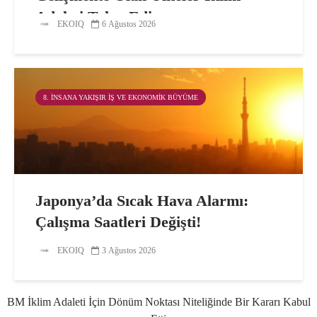
Adaleti Talep Ediyor
EKOIQ
6 Ağustos 2026
8. İNSANA YAKIŞIR İŞ VE EKONOMIK BÜYÜME
Japonya’da Sıcak Hava Alarmı:
Çalışma Saatleri Değişti!
EKOIQ
3 Ağustos 2026
BM İklim Adaleti İçin Dönüm Noktası Niteliğinde Bir Kararı Kabul