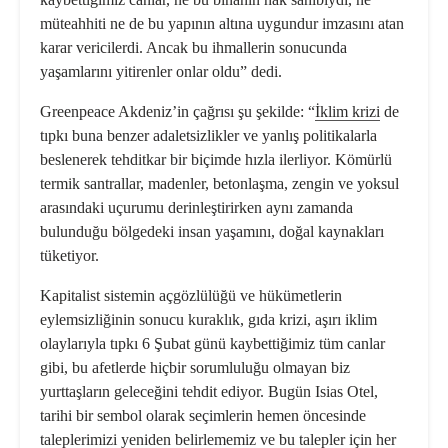
müteahhiti ne de bu yapının altına uygundur imzasını atan
karar vericilerdi. Ancak bu ihmallerin sonucunda
yaşamlarını yitirenler onlar oldu” dedi.
Greenpeace Akdeniz’in çağrısı şu şekilde: “
İklim krizi
de
tıpkı buna benzer adaletsizlikler ve yanlış politikalarla
beslenerek tehditkar bir biçimde hızla ilerliyor. Kömürlü
termik santrallar, madenler, betonlaşma, zengin ve yoksul
arasındaki uçurumu derinleştirirken aynı zamanda
bulunduğu bölgedeki insan yaşamını, doğal kaynakları
tüketiyor.
Kapitalist sistemin açgözlülüğü ve hükümetlerin
eylemsizliğinin sonucu kuraklık, gıda krizi, aşırı iklim
olaylarıyla tıpkı 6 Şubat günü kaybettiğimiz tüm canlar
gibi, bu afetlerde hiçbir sorumluluğu olmayan biz
yurttaşların geleceğini tehdit ediyor. Bugün Isias Otel,
tarihi bir sembol olarak seçimlerin hemen öncesinde
taleplerimizi yeniden belirlememiz ve bu talepler için her