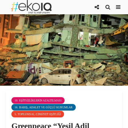
10. EŞITSIZLIKLERIN AZALTILMASI
16. BARIŞ, ADALET VE GÜÇLÜ KURUMLAR
5. TOPLUMSAL CINSIYET EŞITLIĞI
Greenpeace “Yeşil Adil