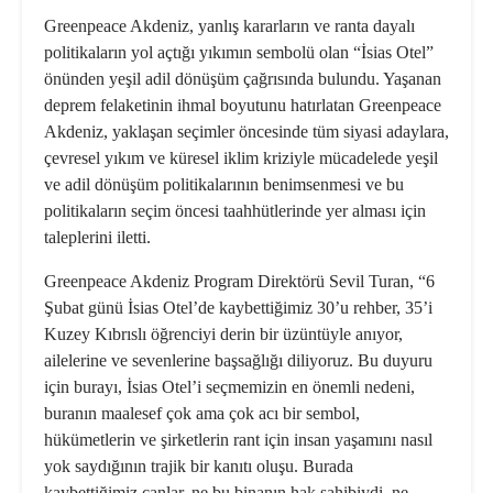
Greenpeace Akdeniz, yanlış kararların ve ranta dayalı
politikaların yol açtığı yıkımın sembolü olan “İsias Otel”
önünden yeşil adil dönüşüm çağrısında bulundu. Yaşanan
deprem felaketinin ihmal boyutunu hatırlatan Greenpeace
Akdeniz, yaklaşan seçimler öncesinde tüm siyasi adaylara,
çevresel yıkım ve küresel iklim kriziyle mücadelede yeşil
ve adil dönüşüm politikalarının benimsenmesi ve bu
politikaların seçim öncesi taahhütlerinde yer alması için
taleplerini iletti.
Greenpeace Akdeniz Program Direktörü Sevil Turan, “6
Şubat günü İsias Otel’de kaybettiğimiz 30’u rehber, 35’i
Kuzey Kıbrıslı öğrenciyi derin bir üzüntüyle anıyor,
ailelerine ve sevenlerine başsağlığı diliyoruz. Bu duyuru
için burayı, İsias Otel’i seçmemizin en önemli nedeni,
buranın maalesef çok ama çok acı bir sembol,
hükümetlerin ve şirketlerin rant için insan yaşamını nasıl
yok saydığının trajik bir kanıtı oluşu. Burada
kaybettiğimiz canlar, ne bu binanın hak sahibiydi, ne