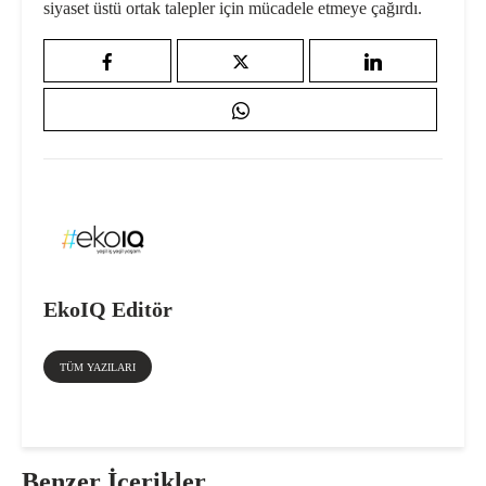
siyaset üstü ortak talepler için mücadele etmeye çağırdı.
EkoIQ Editör
TÜM YAZILARI
Benzer İçerikler