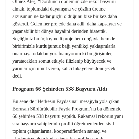
Ölmez Ateş, “Dördüncü dönemimizde rekor başvuru
almak, toplumdaki dayanışma ve çözüm üretme
arzusunun ne kadar güçlü olduğunu bize bir kez daha
gösterdi. Gelen her projede daha adil, daha kapsayıcı ve
yaşanabilir bir dünya hayalini derinden hissettik.
Seçtiğimiz bu üç kıymetli proje hem doğayla hem de
birbirimizle kurduğumuz bağı yenilikçi yaklaşımlarla
onarmaya odaklanıyor. İnanıyorum ki bu girişimler,
yaratacakları somut etkiyle filizlenip büyüyecek ve
yarınlar için umut veren, kalıcı hikayelere dönüşecek”
dedi.
Program 66 Şehirden 538 Başvuru Aldı
Bu sene de “Herkesin Faydasına” mesajıyla yola çıkan
Borusan Sürdürülebilir Fayda Programı’na bu dönemde
66 şehirden 538 başvuru yapıldı. Rakamsal rekorun yanı
sıra başvuru sahiplerinin profili öğretmenlerden sivil
toplum çalışanlarına, kooperatiflerden sanatçı ve
akademisyenlere kadar geniş bir profile uzandı.