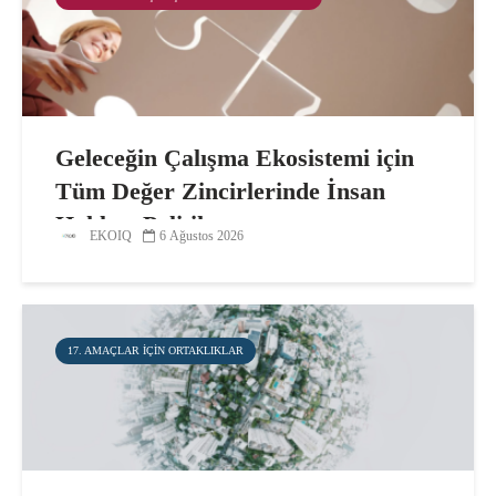
Geleceğin Çalışma Ekosistemi için
Tüm Değer Zincirlerinde İnsan
Hakları Politikası
EKOIQ
6 Ağustos 2026
17. AMAÇLAR IÇIN ORTAKLIKLAR