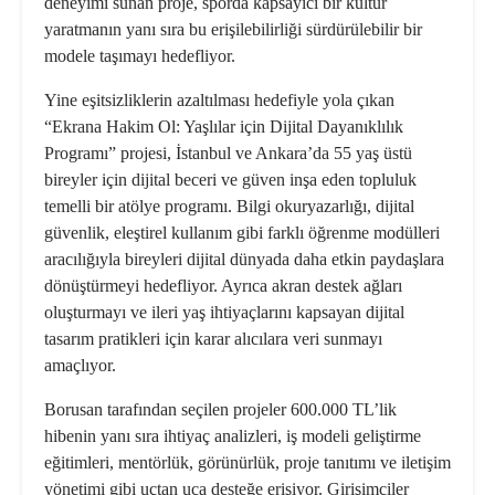
deneyimi sunan proje, sporda kapsayıcı bir kültür
yaratmanın yanı sıra bu erişilebilirliği sürdürülebilir bir
modele taşımayı hedefliyor.
Yine eşitsizliklerin azaltılması hedefiyle yola çıkan
“Ekrana Hakim Ol: Yaşlılar için Dijital Dayanıklılık
Programı”
projesi, İstanbul ve Ankara’da 55 yaş üstü
bireyler için dijital beceri ve güven inşa eden topluluk
temelli bir atölye programı. Bilgi okuryazarlığı, dijital
güvenlik, eleştirel kullanım gibi farklı öğrenme modülleri
aracılığıyla bireyleri dijital dünyada daha etkin paydaşlara
dönüştürmeyi hedefliyor. Ayrıca akran destek ağları
oluşturmayı ve ileri yaş ihtiyaçlarını kapsayan dijital
tasarım pratikleri için karar alıcılara veri sunmayı
amaçlıyor.
Borusan tarafından seçilen projeler 600.000 TL’lik
hibenin yanı sıra ihtiyaç analizleri, iş modeli geliştirme
eğitimleri, mentörlük, görünürlük, proje tanıtımı ve iletişim
yönetimi gibi uçtan uca desteğe erişiyor. Girişimciler