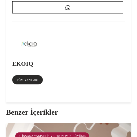
EKOIQ
TÜM YAZILARI
Benzer İçerikler
8. İNSANA YAKIŞIR İŞ VE EKONOMIK BÜYÜME