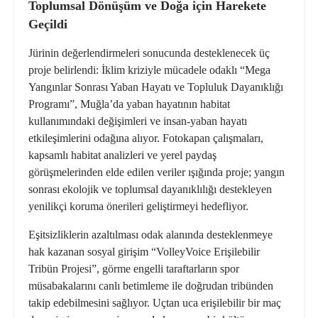
Toplumsal Dönüşüm ve Doğa için Harekete
Geçildi
Jürinin değerlendirmeleri sonucunda desteklenecek üç
proje belirlendi: İklim kriziyle mücadele odaklı “
Mega
Yangınlar Sonrası Yaban Hayatı ve Topluluk Dayanıklığı
Programı”
, Muğla’da yaban hayatının habitat
kullanımındaki değişimleri ve insan-yaban hayatı
etkileşimlerini odağına alıyor. Fotokapan çalışmaları,
kapsamlı habitat analizleri ve yerel paydaş
görüşmelerinden elde edilen veriler ışığında proje; yangın
sonrası ekolojik ve toplumsal dayanıklılığı destekleyen
yenilikçi koruma önerileri geliştirmeyi hedefliyor.
Eşitsizliklerin azaltılması odak alanında desteklenmeye
hak kazanan sosyal girişim “
VolleyVoice Erişilebilir
Tribün Projesi”
, görme engelli taraftarların spor
müsabakalarını canlı betimleme ile doğrudan tribünden
takip edebilmesini sağlıyor. Uçtan uca erişilebilir bir maç