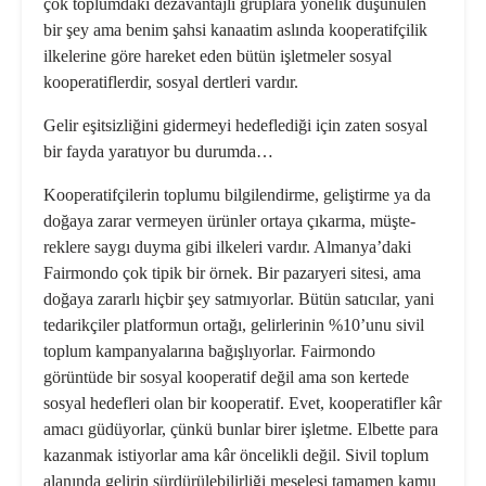
çok toplumdaki deza­vantajlı gruplara yönelik düşünülen
bir şey ama benim şahsi kanaatim aslında kooperatifçilik
ilkelerine göre hareket eden bütün işletmeler sosyal
koopera­tiflerdir, sosyal dertleri vardır.
Gelir eşitsizliğini gidermeyi hedefle­diği için zaten sosyal
bir fayda yaratı­yor bu durumda…
Kooperatifçilerin toplumu bilgilendir­me, geliştirme ya da
doğaya zarar ver­meyen ürünler ortaya çıkarma, müşte­
reklere saygı duyma gibi ilkeleri vardır. Almanya’daki
Fairmondo çok tipik bir örnek. Bir pazaryeri sitesi, ama
doğaya zararlı hiçbir şey satmıyorlar. Bütün sa­tıcılar, yani
tedarikçiler platformun or­tağı, gelirlerinin %10’unu sivil
toplum kampanyalarına bağışlıyorlar. Fair­mondo
görüntüde bir sosyal kooperatif değil ama son kertede
sosyal hedefleri olan bir kooperatif. Evet, kooperatifler kâr
amacı güdüyorlar, çünkü bunlar birer işletme. Elbette para
kazanmak istiyorlar ama kâr öncelikli değil. Sivil toplum
alanında gelirin sürdürülebilir­liği meselesi tamamen kamu