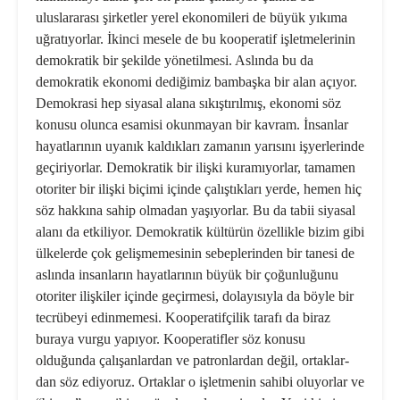
uluslararası şirketler yerel ekonomileri de büyük yı­kıma
uğratıyorlar. İkinci mesele de bu kooperatif işletmelerinin
demokratik bir şekilde yönetilmesi. Aslında bu da
demokratik ekonomi dediğimiz bam­başka bir alan açıyor.
Demokrasi hep siyasal alana sıkıştırılmış, ekonomi söz
konusu olunca esamisi okunmayan bir kavram. İnsanlar
hayatlarının uyanık kaldıkları zamanın yarısını işyerlerinde
geçiriyorlar. Demokratik bir ilişki ku­ramıyorlar, tamamen
otoriter bir ilişki biçimi içinde çalıştıkları yerde, hemen hiç
söz hakkına sahip olmadan yaşı­yorlar. Bu da tabii siyasal
alanı da et­kiliyor. Demokratik kültürün özellikle bizim gibi
ülkelerde çok gelişmemesi­nin sebeplerinden bir tanesi de
aslında insanların hayatlarının büyük bir ço­ğunluğunu
otoriter ilişkiler içinde ge­çirmesi, dolayısıyla da böyle bir
tecrü­beyi edinmemesi. Kooperatifçilik tarafı da biraz
buraya vurgu yapıyor. Koope­ratifler söz konusu
olduğunda çalışan­lardan ve patronlardan değil, ortaklar­
dan söz ediyoruz. Ortaklar o işletmenin sahibi oluyorlar ve