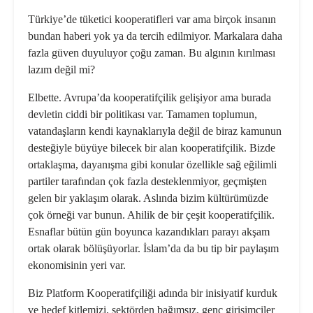
Türkiye’de tüketici kooperatifleri var ama birçok insanın
bundan haberi yok ya da tercih edilmiyor. Markalara daha
fazla güven duyuluyor çoğu za­man. Bu algının kırılması
lazım değil mi?
Elbette. Avrupa’da kooperatifçilik ge­lişiyor ama burada
devletin ciddi bir politikası var. Tamamen toplumun,
vatandaşların kendi kaynaklarıyla değil de biraz kamunun
desteğiyle büyüye­ bilecek bir alan kooperatifçilik. Bizde
ortaklaşma, dayanışma gibi konular özellikle sağ eğilimli
partiler tarafından çok fazla desteklenmiyor, geçmişten
gelen bir yaklaşım olarak. Aslında bi­zim kültürümüzde
çok örneği var bu­nun. Ahilik de bir çeşit kooperatifçilik.
Esnaflar bütün gün boyunca kazandık­ları parayı akşam
ortak olarak bölüşü­yorlar. İslam’da da bu tip bir paylaşım
ekonomisinin yeri var.
Biz Platform Kooperatifçiliği adında bir inisiyatif kurduk
ve hedef kitlemizi, sektörden bağımsız, genç girişimciler