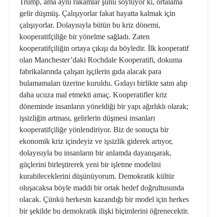
Trump, ama aynı rakamlar şunu söylüyor ki, ortalama
gelir düşmüş. Çalışıyorlar fakat hayatta kalmak için
çalışıyorlar. Dolayısıyla bütün bu kriz dönemi,
kooperatifçiliğe bir yönelme sağladı. Zaten
kooperatifçiliğin ortaya çıkışı da böyledir. İlk kooperatif
olan Manchester’daki Rochdale Koopera­tifi, dokuma
fabrikalarında çalışan iş­çilerin gıda alacak para
bulamamaları üzerine kuruldu. Gıdayı birlikte satın alıp
daha ucuza mal etmekti amaç. Ko­operatifler kriz
döneminde insanların yöneldiği bir yapı ağırlıklı olarak;
işsiz­liğin artması, gelirlerin düşmesi insan­ları
kooperatifçiliğe yönlendiriyor. Biz de sonuçta bir
ekonomik kriz içindeyiz ve işsizlik giderek artıyor,
dolayısıyla bu insanların bir anlamda dayanışarak,
güçlerini birleştirerek yeni bir işletme modelini
kurabileceklerini düşünüyo­rum. Demokratik kültür
oluşacaksa böyle maddi bir ortak hedef doğrultu­sunda
olacak. Çünkü herkesin kazan­dığı bir model için herkes
bir şekilde bu demokratik ilişki biçimlerini öğre­necektir.