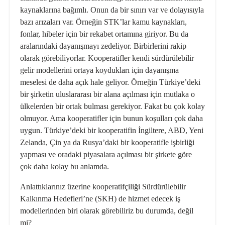
kaynakla­rına bağımlı. Onun da bir sınırı var ve dolayısıyla
bazı arızaları var. Örneğin STK’lar kamu kaynakları,
fonlar, hibe­ler için bir rekabet ortamına giriyor. Bu da
aralarındaki dayanışmayı zedeliyor. Birbirlerini rakip
olarak görebiliyor­lar. Kooperatifler kendi sürdürülebi­lir
gelir modellerini ortaya koydukları için dayanışma
meselesi de daha açık hale geliyor. Örneğin Türkiye’deki
bir şirketin uluslararası bir alana açılma­sı için mutlaka o
ülkelerden bir ortak bulması gerekiyor. Fakat bu çok kolay
olmuyor. Ama kooperatifler için bunun koşulları çok daha
uygun. Türkiye’deki bir kooperatifin İngiltere, ABD, Yeni
Zelanda, Çin ya da Rusya’daki bir ko­operatifle işbirliği
yapması ve oradaki piyasalara açılması bir şirkete göre
çok daha kolay bu anlamda.
Anlattıklarınız üzerine koopera­tifçiliği Sürdürülebilir
Kalkınma Hedefleri’ne (SKH) de hizmet ede­cek iş
modellerinden biri olarak göre­biliriz bu durumda, değil
mi?