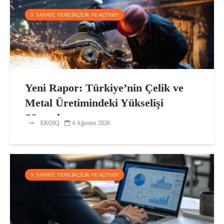
9. SANAYI, YENILIKÇILIK VE ALTYAPI
Yeni Rapor: Türkiye’nin Çelik ve
Metal Üretimindeki Yükselişi
Sürecek
EKOIQ
4 Ağustos 2026
9. SANAYI, YENILIKÇILIK VE ALTYAPI