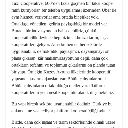
Taxi Cooperative. 600’den fazla göçmen bir taksi koope­
ratifi kuruyorlar, bir telefon uygula­ması üzerinden Uber ile
aynı hizmeti veriyorlar ama ortada bir şirket yok.
Ortaklaşa yönetilen, gelirin paylaşıldığı bir model var.
Burada bir inovasyon­dan bahsedebiliriz, çünkü
kooperatif­çilik deyince hep bizim aklımıza tarım, inşaat
kooperatifleri geliyor. Ama bu hemen her sektörde
uygulanabilir, de­mokratik, paylaşımcı, dayanışmayı ön
plana çıkaran, kâr maksimizasyonunu değil, daha çok
ortakların refahını ve toplumun çıkarlarını ön planda tutan
bir yapı. Örneğin Kuzey Avrupa ülke­lerinde kooperatif
yapısında tasarım ajansları var. Bütün çalışanlar ortak.
Bütün çalışanların ortak olduğu oteller var. Platform
kooperatiflerini yeni nesil kooperatif olarak düşünebiliriz.
Bu yapı birçok sektöre uyarlanabilir dediniz. Türkiye bu
anlamda ne vaat ediyor platform kooperatifçiliği adı­na?
Bizde, daha çok inşaat ve tarım sektör­lerinde olmak üzere