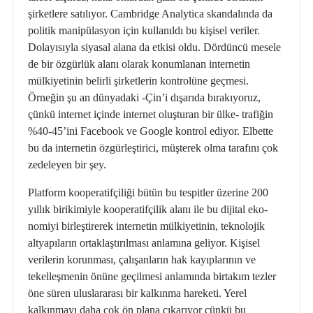
şirketlere satılıyor. Cambrid­ge Analytica skandalında da
politik manipülasyon için kullanıldı bu kişi­sel veriler.
Dolayısıyla siyasal alana da etkisi oldu. Dördüncü mesele
de bir özgürlük alanı olarak konumlanan in­ternetin
mülkiyetinin belirli şirketlerin kontrolüne geçmesi.
Örneğin şu an dünyadaki -Çin’i dışarıda bırakıyoruz,
çünkü internet içinde internet oluştu­ran bir ülke- trafiğin
%40-45’ini Face­book ve Google kontrol ediyor. Elbette
bu da internetin özgürleştirici, müşte­rek olma tarafını çok
zedeleyen bir şey.
Platform kooperatifçiliği bütün bu tespitler üzerine 200
yıllık birikimiyle kooperatifçilik alanı ile bu dijital eko­
nomiyi birleştirerek internetin mülki­yetinin, teknolojik
altyapıların ortak­laştırılması anlamına geliyor. Kişisel
verilerin korunması, çalışanların hak kayıplarının ve
tekelleşmenin önüne geçilmesi anlamında birtakım tezler
öne süren uluslararası bir kalkınma ha­reketi. Yerel
kalkınmayı daha çok ön plana çıkarıyor çünkü bu