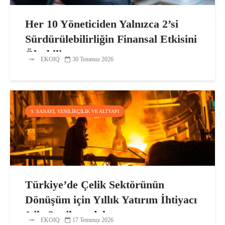
Her 10 Yöneticiden Yalnızca 2’si
Sürdürülebilirliğin Finansal Etkisini
Ölçebiliyor
EKOIQ
30 Temmuz 2026
9. SANAYI, YENILIKÇILIK VE ALTYAPI
Türkiye’de Çelik Sektörünün
Dönüşüm için Yıllık Yatırım İhtiyacı
1 ila 2 milyar dolar
EKOIQ
17 Temmuz 2026