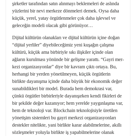
şir­ketler tarafından satın alınmayı bek­lemeleri de aslında
yüzlerini bir nevi merkeze dönmeleri demek. Oysa daha
küçük, yerel, yatay örgütlenme­ler çok daha işlevsel ve
geleceğin mo­deli olacak gibi görünüyor…
Dijital kültürün olanakları ve dijital kültürün içine doğan
“dijital yerliler” diyebileceğimiz yeni kuşağın çalışma
kültürü, küçük ama birbiriyle sıkı iliş­kiler içinde olan
ağların kurulması yö­nünde bir gelişme yarattı. “Gayri mer­
kezi organizasyonlar” diye bir kavram çıktı ortaya. Bu,
herhangi bir yerden yönetilmeyen, küçük örgütlerin
birlikte dayanışma içinde daha büyük bir eko­nomik değer
sunabildikleri bir model. Burada hem demokrasi var,
çünkü ör­gütler birbirleriyle dayanışırken kendi fikirleri de
bir şekilde değer kazanıyor; hem yerelde yaygınlaşma var,
hem de teknoloji var. Blockchain teknolojisiyle üretilen
yönetişim sistemleri bu gayri merkezi organizasyonları
destekler ni­telikte, yani birlikte karar alabilmele­rine, akıllı
sözleşmeler yoluyla birlikte iş yapabilmelerine olanak