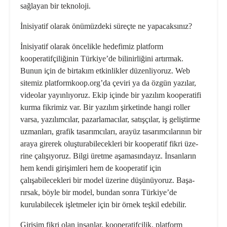
sağlayan bir teknoloji.
İnisiyatif olarak önümüzdeki süreçte ne yapacaksınız?
İnisiyatif olarak öncelikle hedefimiz platform
kooperatifçiliğinin Türkiye’de bilinirliğini artırmak.
Bunun için de birtakım etkinlikler düzenliyoruz. Web
sitemiz platformkoop.org’da çeviri ya da özgün yazılar,
videolar yayınlıyoruz. Ekip içinde bir yazılım kooperatifi
kurma fikrimiz var. Bir yazılım şirke­tinde hangi roller
varsa, yazılımcılar, pazarlamacılar, satışçılar, iş geliştirme
uzmanları, grafik tasarımcıları, arayüz tasarımcılarının bir
araya girerek oluş­turabilecekleri bir kooperatif fikri üze­
rine çalışıyoruz. Bilgi üretme aşamasın­dayız. İnsanların
hem kendi girişimleri hem de kooperatif için
çalışabilecekleri bir model üzerine düşünüyoruz. Başa­
rırsak, böyle bir model, bundan sonra Türkiye’de
kurulabilecek işletmeler için bir örnek teşkil edebilir.
Girişim fikri olan insanlar, kooperatif­çilik, platform