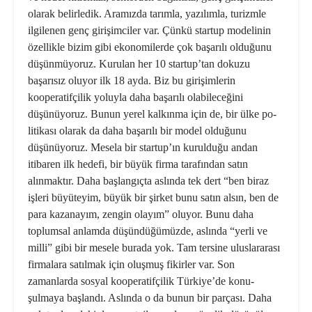
olarak belirledik. Aramızda tarımla, yazılımla, turizmle
ilgilenen genç gi­rişimciler var. Çünkü startup modeli­nin
özellikle bizim gibi ekonomilerde çok başarılı olduğunu
düşünmüyoruz. Kurulan her 10 startup’tan dokuzu
başarısız oluyor ilk 18 ayda. Biz bu gi­rişimlerin
kooperatifçilik yoluyla daha başarılı olabileceğini
düşünüyoruz. Bu­nun yerel kalkınma için de, bir ülke po­
litikası olarak da daha başarılı bir mo­del olduğunu
düşünüyoruz. Mesela bir startup’ın kurulduğu andan
itibaren ilk hedefi, bir büyük firma tarafından sa­tın
alınmaktır. Daha başlangıçta aslın­da tek dert “ben biraz
işleri büyüteyim, büyük bir şirket bunu satın alsın, ben de
para kazanayım, zengin olayım” olu­yor. Bunu daha
toplumsal anlamda dü­şündüğümüzde, aslında “yerli ve
milli” gibi bir mesele burada yok. Tam ter­sine uluslararası
firmalara satılmak için oluşmuş fikirler var. Son
zamanlarda sosyal kooperatifçilik Türkiye’de konu­
şulmaya başlandı. Aslında o da bunun bir parçası. Daha