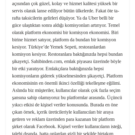
açısından çok güzel, kolay ve hizmet kalitesi yüksek bir
servis olarak lanse ediliyor bütün ülkelerde. Fakat öte ta­
rafta taksicilerin gelirleri düşüyor. Ya da Uber belli bir
güce ulaştıktan son­ra aldığı komisyonları artırıyor. Temel
olarak platform ekonomisi bir komis­yon ekonomisi. Biri
birine hizmet satı­yor, platform da bundan bir komisyon
kesiyor. Türkiye’de Yemek Sepeti, res­toranlardan
komisyon kesiyor. Resto­ranlara baktığınızda hepsi bundan
şika­yetçi. Sahibinden.com, emlak piyasası üzerinde böyle
bir etki yaratıyor. Em­lakçılara baktığınızda hepsi
komisyon­ların giderek yükselmesinden şikayetçi. Platform
ekonomisinin en önemli ikin­ci özelliği tekelleşme eğilimi.
Aslında biz müşteriler, kullanıcılar olarak çok fazla seçim
şansına sahip olamıyoruz bu platformlar arasında. Üçüncü
yıkı­cı etkisi de kişisel veriler konusunda. Burada en öne
çıkan örnek, içerik üre­ticileriyle kullanıcıları bir araya
getiren ve reklam üzerinden para kazanan bir platform
şirket olarak Facebook. Ki­şisel veriler kullanıcıların isteği,
talebi dışında, hatta onlardan gizli bir şekilde birtakım