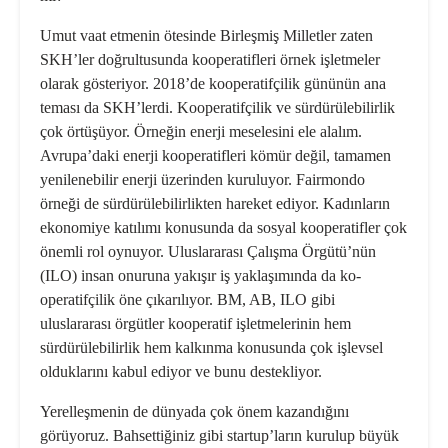
Umut vaat etmenin ötesinde Birleşmiş Milletler zaten
SKH’ler doğrultusunda kooperatifleri örnek işletmeler
olarak gösteriyor. 2018’de kooperatifçilik gü­nünün ana
teması da SKH’lerdi. Ko­operatifçilik ve sürdürülebilirlik
çok örtüşüyor. Örneğin enerji meselesini ele alalım.
Avrupa’daki enerji koopera­tifleri kömür değil, tamamen
yenilene­bilir enerji üzerinden kuruluyor. Fair­mondo
örneği de sürdürülebilirlikten hareket ediyor. Kadınların
ekonomiye katılımı konusunda da sosyal koopera­tifler çok
önemli rol oynuyor. Ulusla­rarası Çalışma Örgütü’nün
(ILO) insan onuruna yakışır iş yaklaşımında da ko­
operatifçilik öne çıkarılıyor. BM, AB, ILO gibi
uluslararası örgütler koopera­tif işletmelerinin hem
sürdürülebilirlik hem kalkınma konusunda çok işlevsel
olduklarını kabul ediyor ve bunu des­tekliyor.
Yerelleşmenin de dünyada çok önem kazandığını
görüyoruz. Bahsettiğiniz gibi startup’ların kurulup büyük