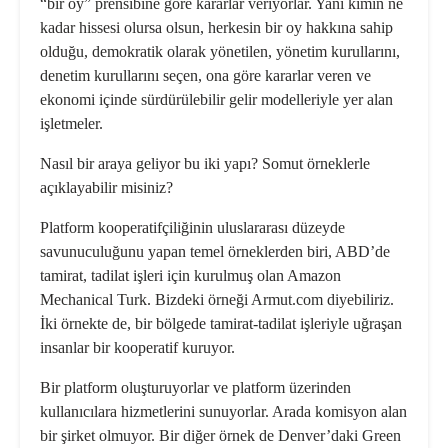
“bir oy” prensibine göre kararlar veriyorlar. Yani kimin ne
kadar hissesi olursa olsun, herkesin bir oy hakkına sahip
olduğu, demokratik olarak yönetilen, yönetim kurullarını,
denetim kurullarını seçen, ona göre kararlar veren ve
ekonomi içinde sür­dürülebilir gelir modelleriyle yer alan
işletmeler.
Nasıl bir araya geliyor bu iki yapı? So­mut örneklerle
açıklayabilir misiniz?
Platform kooperatifçiliğinin uluslarara­sı düzeyde
savunuculuğunu yapan te­mel örneklerden biri, ABD’de
tamirat, tadilat işleri için kurulmuş olan Ama­zon
Mechanical Turk. Bizdeki örneği Armut.com diyebiliriz.
İki örnekte de, bir bölgede tamirat-tadilat işleriyle uğ­raşan
insanlar bir kooperatif kuruyor.
Bir platform oluşturuyorlar ve plat­form üzerinden
kullanıcılara hizmet­lerini sunuyorlar. Arada komisyon alan
bir şirket olmuyor. Bir diğer örnek de Denver’daki Green