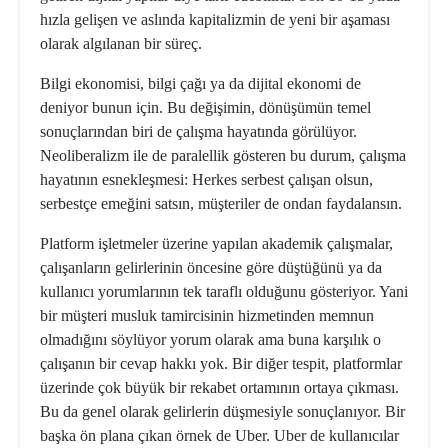
hızla gelişen ve aslında kapitalizmin de yeni bir aşaması
olarak algılanan bir süreç.
Bilgi ekonomisi, bilgi çağı ya da dijital ekonomi de
deniyor bunun için. Bu değişimin, dönüşümün temel
sonuç­larından biri de çalışma hayatında gö­rülüyor.
Neoliberalizm ile de paralellik gösteren bu durum, çalışma
hayatının esnekleşmesi: Herkes serbest çalışan olsun,
serbestçe emeğini satsın, müşte­riler de ondan faydalansın.
Platform işletmeler üzerine yapılan akademik çalışmalar,
çalışanların ge­lirlerinin öncesine göre düştüğünü ya da
kullanıcı yorumlarının tek taraflı olduğunu gösteriyor. Yani
bir müşte­ri musluk tamircisinin hizmetinden memnun
olmadığını söylüyor yorum olarak ama buna karşılık o
çalışanın bir cevap hakkı yok. Bir diğer tespit, platformlar
üzerinde çok büyük bir rekabet ortamının ortaya çıkması.
Bu da genel olarak gelirlerin düşmesiyle sonuçlanıyor. Bir
başka ön plana çıkan örnek de Uber. Uber de kullanıcılar