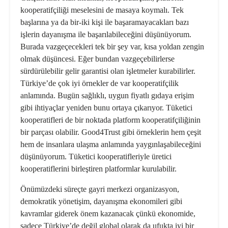
kooperatifçiliği mesele­sini de masaya koymalı. Tek
başlarına ya da bir-iki kişi ile başaramayacakları bazı
işlerin dayanışma ile başarılabile­ceğini düşünüyorum.
Burada vazge­çecekleri tek bir şey var, kısa yoldan zengin
olmak düşüncesi. Eğer bundan vazgeçebilirlerse
sürdürülebilir gelir garantisi olan işletmeler kurabilirler.
Türkiye’de çok iyi örnekler de var ko­operatifçilik
anlamında. Bugün sağlıklı, uygun fiyatlı gıdaya erişim
gibi ihti­yaçlar yeniden bunu ortaya çıkarıyor. Tüketici
kooperatifleri de bir noktada platform kooperatifçiliğinin
bir parçası olabilir. Good4Trust gibi örneklerin hem çeşit
hem de insanlara ulaşma anlamında yaygınlaşabileceğini
düşü­nüyorum. Tüketici kooperatifleriyle üretici
kooperatiflerini birleştiren plat­formlar kurulabilir.
Önümüzdeki süreçte gayri merkezi organizasyon,
demokratik yönetişim, dayanışma ekonomileri gibi
kavramlar giderek önem kazanacak çünkü ekono­mide,
sadece Türkiye’de değil global olarak da ufukta iyi bir