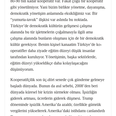
80-90 bin kadar kooperatif var. Fakat çoğu bir koopera­tif
gibi yönetilmiyor. Yani bizim birlik­te yönetme, dayanışma,
demokratik yönetişim anlamında eksikliğimiz var. Bir
“yumurta-tavuk” ilişkisi var aslında bu noktada.
Türkiye’de demokratik kültürün gelişmesi çalışma
alanında bu tür işletmelerin çoğalmasıyla ilgili ama
çalışma alanında bunların oluşması için de bir demokratik
kültür gerekiyor. Benim kişisel kanaatim Türkiye’de ko­
operatifler daha ziyade eğitim düzeyi düşük insanlar
tarafından kuruluyor. Yönetişimin, başka sektörlerde,
eğitim düzeyi yükseldikçe daha kolaylaşacağı­nı
düşünüyorum.
Kooperatifçilik son üç-dört senede çok gündeme gelmeye
başladı dünyada. Bunun da asıl sebebi, 2008’den beri
dünyada küresel bir krizin sürmek­te olması. İşsizliğin
giderek artması, ücretlerin giderek düşmesi. Trump
döneminde işsizlik Amerika’da azaldı; özellikle gümrük
vergilerini yüksel­terek Amerika’daki istihdamı canlan­dırdı