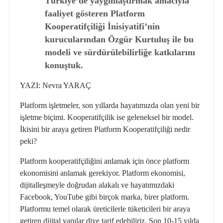
Türkiye’de yaygınlaştırmak amacıyla
faaliyet gösteren Platform
Kooperatifçiliği İnisiyatifi’nin
kurucularından Özgür Kurtuluş ile bu
modeli ve sürdürülebilirliğe katkılarını
konuştuk.
YAZI: Nevra YARAÇ
Platform işletmeler, son yıllarda ha­yatımızda olan yeni bir
işletme biçi­mi. Kooperatifçilik ise geleneksel bir model.
İkisini bir araya getiren Plat­form Kooperatifçiliği nedir
peki?
Platform kooperatifçiliğini anlamak için önce platform
ekonomisini anla­mak gerekiyor. Platform ekonomisi,
dijitalleşmeyle doğrudan alakalı ve ha­yatımızdaki
Facebook, YouTube gibi birçok marka, birer platform.
Platfor­mu temel olarak üreticilerle tüketicile­ri bir araya
getiren dijital yapılar diye tarif edebiliriz. Son 10-15 yılda