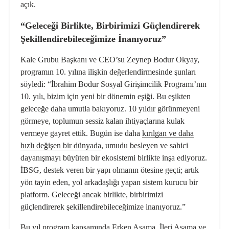
açık.
“Geleceği Birlikte, Birbirimizi Güçlendirerek
Şekillendirebileceğimize İnanıyoruz”
Kale Grubu Başkanı ve CEO’su Zeynep Bodur Okyay,
programın 10. yılına ilişkin değerlendirmesinde şunları
söyledi: “İbrahim Bodur Sosyal Girişimcilik Programı’nın
10. yılı, bizim için yeni bir dönemin eşiği. Bu eşikten
geleceğe daha umutla bakıyoruz. 10 yıldır görünmeyeni
görmeye, toplumun sessiz kalan ihtiyaçlarına kulak
vermeye gayret ettik. Bugün ise daha
kırılgan ve daha
hızlı değişen bir dünyada
, umudu besleyen ve sahici
dayanışmayı büyüten bir ekosistemi birlikte inşa ediyoruz.
İBSG, destek veren bir yapı olmanın ötesine geçti; artık
yön tayin eden, yol arkadaşlığı yapan sistem kurucu bir
platform. Geleceği ancak birlikte, birbirimizi
güçlendirerek şekillendirebileceğimize inanıyoruz.”
Bu yıl program kapsamında Erken Aşama, İleri Aşama ve