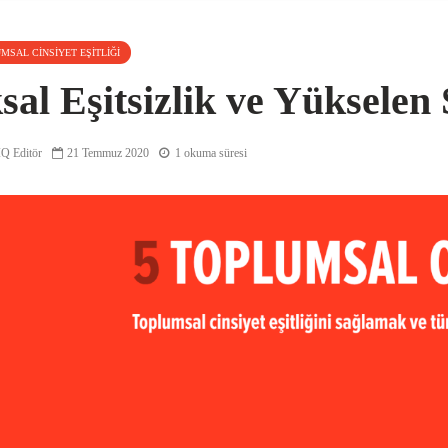
UMSAL CINSIYET EŞITLIĞI
sal Eşitsizlik ve Yükselen 
Q Editör
21 Temmuz 2020
1 okuma süresi