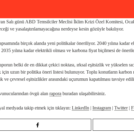
an Salı günü ABD Temsilciler Meclisi İklim Krizi Özel Komitesi, Ocak
eği ve yasalaştırılamayacağına nerdeyse kesin gözüyle bakılıyor.
psamında birçok alanda yeni politikalar öneriliyor. 2040 yılına kadar e
 2035 yılına kadar elektrikli olması ve karbona fiyat biçilmesi de öneril
porun belki de en dikkat çekici noktası, ırksal eşitsizlik ve yükselen sı
 için uzun bir politika öneri listesi bulunuyor. Toplu konutların karbon nöt
 ve çevresel eşitsizlikler arasındaki uçurumun kapatılması tavsiye edili
avunucularından övgü alan
rapora
buradan ulaşabilirsiniz.
yal medyada takip etmek için tıklayın:
LinkedIn
|
Instagram
|
Twitter
|
F