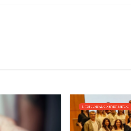
5. TOPLUMSAL CINSIYET EŞITLIĞI