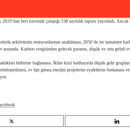
 2019’dan beri üzerinde çalıştığı 538 sayfalık raporu yayınladı. Anca
lektrik sektörünün emisyonlarının azaltılması, 2050’de ise tamamen karb
er arasında. Karbon vergisinden gelecek paranın, düşük ve orta gelirli ev
caklıkları birbirine bağlaması. İklim krizi halihazırda düşük gelir grupl
rleştirilmesi, ev tipi güneş enerjisi projelerini eyaletlerin fonlaması ve 
yor.
acebook