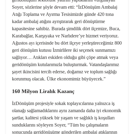
Soyer, sözlerine şöyle devam etti: “İzDönüşüm Ambalaj
Atığı Toplama ve Ayırma Tesisimizde günde 420 tona
kadar ambalaj atığını ayrıştırarak geri dönüştürme
kapasitesine sahibiz. Burada şimdilik dört ilçemize, Buca,
Karabağlar, Karşıyaka ve Narlıdere’ye hizmet veriyoruz.
Ağustos ayı içerisinde bu dört ilçeye yerleştireceğimiz 800
geri dönüşüm kutusu İzmirlilere iki seçenek sunmamızı
sağlıyor… Atıkları eskiden olduğu gibi çöpe atmak veya
geridönüşüm kutularımızla buluşturmak. Vatandaşlarımız
şayet ikincisini tercih ederse, doğamız ve toplum sağlığı
korunmuş olacak. Ülke ekonomimiz büyüyecek.”
160 Milyon Liralık Kazanç
İzDönüşüm projesiyle sokak toplayıcılarına yalnızca iş
olanağı sağlamadıklarını aynı zamanda daha iyi ekonomik
şartlar, kalitesi yüksek bir yaşam ve sağlıklı iş koşulları
sunduklarını söyleyen Soyer, “Tüm bu çalışmaların
sonucunda geridönüşüme gönderilen ambalaj atıklarının