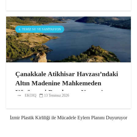
6. TEMIZ SU VE SANITASYON
Çanakkale Atikhisar Havzası’ndaki
Altın Madenine Mahkemeden
Yürütmeyi Durdurma Kararı!
EKOIQ
13 Temmuz 2026
İzmir Plastik Kirliliği ile Mücadele Eylem Planını Duyuruyor