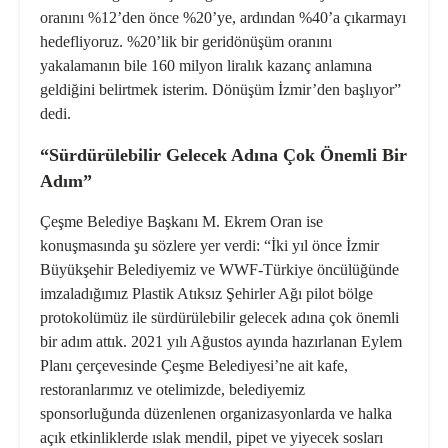
oranını %12’den önce %20’ye, ardından %40’a çıkarmayı
hedefliyoruz. %20’lik bir geridönüşüm oranını
yakalamanın bile 160 milyon liralık kazanç anlamına
geldiğini belirtmek isterim. Dönüşüm İzmir’den başlıyor”
dedi.
“Sürdürülebilir Gelecek Adına Çok Önemli Bir
Adım”
Çeşme Belediye Başkanı M. Ekrem Oran ise
konuşmasında şu sözlere yer verdi: “İki yıl önce İzmir
Büyükşehir Belediyemiz ve WWF-Türkiye öncülüğünde
imzaladığımız Plastik Atıksız Şehirler Ağı pilot bölge
protokolümüz ile sürdürülebilir gelecek adına çok önemli
bir adım attık. 2021 yılı Ağustos ayında hazırlanan Eylem
Planı çerçevesinde Çeşme Belediyesi’ne ait kafe,
restoranlarımız ve otelimizde, belediyemiz
sponsorluğunda düzenlenen organizasyonlarda ve halka
açık etkinliklerde ıslak mendil, pipet ve yiyecek sosları