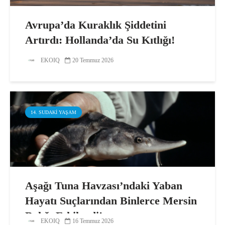
Avrupa’da Kuraklık Şiddetini
Artırdı: Hollanda’da Su Kıtlığı!
EKOIQ
20 Temmuz 2026
14. SUDAKI YAŞAM
Aşağı Tuna Havzası’ndaki Yaban
Hayatı Suçlarından Binlerce Mersin
Balığı Etkilendi!
EKOIQ
16 Temmuz 2026