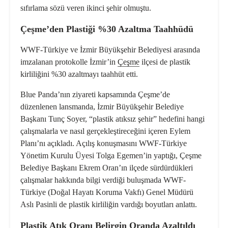
sıfırlama sözü veren ikinci şehir olmuştu.
Çeşme’den Plastiği %30 Azaltma Taahhüdü
WWF-Türkiye ve İzmir Büyükşehir Belediyesi arasında
imzalanan protokolle İzmir’in
Çeşme
ilçesi de plastik
kirliliğini %30 azaltmayı taahhüt etti.
Blue Panda’nın ziyareti kapsamında Çeşme’de
düzenlenen lansmanda, İzmir Büyükşehir Belediye
Başkanı Tunç Soyer, “plastik atıksız şehir” hedefini hangi
çalışmalarla ve nasıl gerçekleştireceğini içeren Eylem
Planı’nı açıkladı. Açılış konuşmasını WWF-Türkiye
Yönetim Kurulu Üyesi Tolga Egemen’in yaptığı, Çeşme
Belediye Başkanı Ekrem Oran’ın ilçede sürdürdükleri
çalışmalar hakkında bilgi verdiği buluşmada WWF-
Türkiye (Doğal Hayatı Koruma Vakfı) Genel Müdürü
Aslı Pasinli de plastik kirliliğin vardığı boyutları anlattı.
Plastik Atık Oranı Belirgin Oranda Azaltıldı