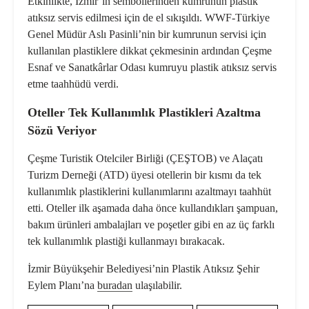
Etkinlikte, İzmir’in sembollerinden kumrunun plastik
atıksız servis edilmesi için de el sıkışıldı. WWF-Türkiye
Genel Müdür Aslı Pasinli’nin bir kumrunun servisi için
kullanılan plastiklere dikkat çekmesinin ardından Çeşme
Esnaf ve Sanatkârlar Odası kumruyu plastik atıksız servis
etme taahhüdü verdi.
Oteller Tek Kullanımlık Plastikleri Azaltma
Sözü Veriyor
Çeşme Turistik Otelciler Birliği (ÇEŞTOB) ve Alaçatı
Turizm Derneği (ATD) üyesi otellerin bir kısmı da tek
kullanımlık plastiklerini kullanımlarını azaltmayı taahhüt
etti. Oteller ilk aşamada daha önce kullandıkları şampuan,
bakım ürünleri ambalajları ve poşetler gibi en az üç farklı
tek kullanımlık plastiği kullanmayı bırakacak.
İzmir Büyükşehir Belediyesi’nin Plastik Atıksız Şehir
Eylem Planı’na
buradan
ulaşılabilir.