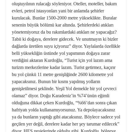
oluştuyılının rulacağı söyleniyor. Oteller, moteller, bakım
evleri, petrol istasyonları yani bir anlamda şehirler
kurulacak. Bunlar 1500-2000 metre yükseklikte. Buralar
senenin büyük bölümü kar altında. Şehirlerdeki atıkları
yönetemiyoruz da bu rakımlardaki atıkları ne yapacağız?
Tabii ki doğaya, derelere gidecek. Ve unutmayın ki bizler
dağlarda üretilen suyu içiyoruz” diyor. Yaylalarda özellikle
belli yüksekliğin üstünde yol yapımının doğaya zarar
verdiğini aktaran Kurdoğlu, “Turist için yol lazım ama
turizm merkezlerine kadar lazım. Turist getirmez, kaçırır
bu yol çünkü 11 metre genişliğinde 2600 kilometre yol
yapacaksınız. Bunun bir kısmı yapılmış yolların
genişletilmesi şeklinde. Yeşil Yol demekle bir yol çevreci
olamaz” diyor. Doğu Karadeniz’in %74’ünün eğimli
olduğuna dikkat çeken Kurdoğlu, “%66’dan sonra çıkan
hafriyatı yolda kullanamıyorsunuz. Ya depolayacaksınız
ya da bunların yaptığı gibi atacaksınız. Böylece sadece yol
geçilen yer değil, derelere kadar her şey tarumar edilecek”
diyor. HES projelerinde olduğu gibi. Kurdoğlu, bölgeye