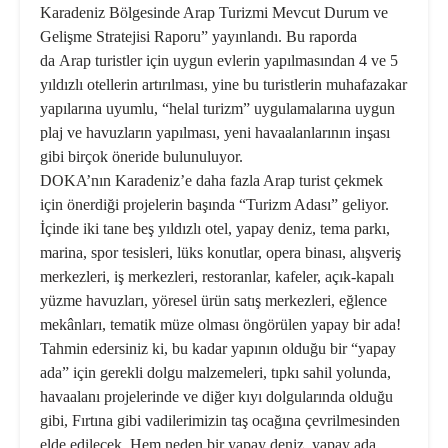
Karadeniz Bölgesinde Arap Turizmi Mevcut Durum ve
Gelişme Stratejisi Raporu” yayınlandı. Bu raporda
da Arap turistler için uygun evlerin yapılmasından 4 ve 5
yıldızlı otellerin artırılması, yine bu turistlerin muhafazakar
yapılarına uyumlu, “helal turizm” uygulamalarına uygun
plaj ve havuzların yapılması, yeni havaalanlarının inşası
gibi birçok öneride bulunuluyor.
DOKA’nın Karadeniz’e daha fazla Arap turist çekmek
için önerdiği projelerin başında “Turizm Adası” geliyor.
İçinde iki tane beş yıldızlı otel, yapay deniz, tema parkı,
marina, spor tesisleri, lüks konutlar, opera binası, alışveriş
merkezleri, iş merkezleri, restoranlar, kafeler, açık-kapalı
yüzme havuzları, yöresel ürün satış merkezleri, eğlence
mekânları, tematik müze olması öngörülen yapay bir ada!
Tahmin edersiniz ki, bu kadar yapının olduğu bir “yapay
ada” için gerekli dolgu malzemeleri, tıpkı sahil yolunda,
havaalanı projelerinde ve diğer kıyı dolgularında olduğu
gibi, Fırtına gibi vadilerimizin taş ocağına çevrilmesinden
elde edilecek. Hem neden bir yapay deniz, yapay ada