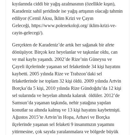
kıyılarında ciddi bir yağış azalmasının (özellikle kışın),
Karadeniz sahil şeridinde ise yağış artışının olacağı tahmin
ediliyor (Cemil Aksu, İklim Krizi ve Çayın
Geleceği, https://www.polenekoloji.org/ iklim-krizi-ve-
cayin-gelecegi/).
Gerçekten de Karadeniz’de artık her sağanak bir afete
dönüşüyor. Birçok kez heyelanlar ve taşkınlar oldu, can
ve mal kaybı yaşandı. 2002’de Rize’nin Güneysu ve
Çayeli ilçelerinde yaşanan sel felaketinde 34 kişi hayatını
kaybetti. 2005 yılında Rize ve Trabzon’daki sel
felaketlerinde ise toplam 32 kişi öldü. 2009 yılında Artvin
Borçka’da 5 kişi, 2010 yılında Rize Gündoğdu’da 12 kişi
sel sularında ve heyelan altında kalarak öldüler. 2012’de
Samsun’da yaşanan taşkında, nehir yatağına yapılan
konutlar su altında kalmış ve 13 kişi hayatını kaybetmişti.
Ağustos 2015’te Artvin’in Hopa, Arhavi ve Borçka
ilçelerinde yaşanan sel felaketi 9 insanımızın yaşamını
yitirmesine, çok sayıda yaralanmalara ve bölgede büyük