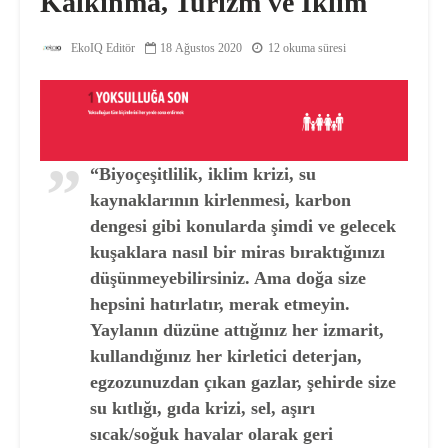
Kalkınma, Turizm ve İklim
EkoIQ Editör
18 Ağustos 2020
12 okuma süresi
“Biyoçeşitlilik, iklim krizi, su
kaynaklarının kirlenmesi, karbon
dengesi gibi konularda şimdi ve gelecek
kuşaklara nasıl bir miras bıraktığınızı
düşünmeyebilirsiniz. Ama doğa size
hepsini hatırlatır, merak etmeyin.
Yaylanın düzüne attığınız her izmarit,
kullandığınız her kirletici deterjan,
egzozunuzdan çıkan gazlar, şehirde size
su kıtlığı, gıda krizi, sel, aşırı
sıcak/soğuk havalar olarak geri