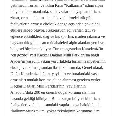
getirmedi. Turizm ve İklim Krizi “Kalkınma” adına alpin
bölgelerde, ormanlarda, su havzalarında yapılan turizm,
ziraat, ormancılık, madencilik ve hidroelektrik gibi
faaliyetlerin artması ekolojik denge açısından çok ciddi
etkilere sebep oluyor. Rekreasyon adı verilen tatil ve
eğlence etkinlikleri, dağ ve kış sporları, maden çıkarma ve
hayvancılık gibi insan müdahaleleri alpin alanları yerel ve
bölgesel ölçekte etkiliyor. Turizm açısından Karadeniz’in
“en gözde” yeri Kaçkar Dağları Milli Parkları’na bağlı
Ayder’in yaşadığı yıkım yürürlükteki turizm faaliyetlerinin
ekoloji ve iklim açısından ibretlik durumda. Genel olarak
Doğu Karadeniz dağları, yaylaları ve buralardaki yaşlı
ormanları mutlak koruma altına alınması gereken yerler.
Kaçkar Dağları Milli Parkları’nın, yaylalarının
Anadolu’daki 200 en önemli doğal koruma alanının
başında geldiği biliniyor. Buna karşın bölgedeki turizm
faaliyetleri ve bu kapsamdaki yapılaşmaya bakıldığında
“kalkınma/turizm” mi yoksa “ekolojinin korunması” mı