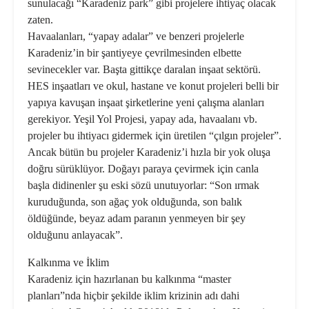
sunulacağı “Karadeniz park” gibi projelere ihtiyaç olacak
zaten.
Havaalanları, “yapay adalar” ve benzeri projelerle
Karadeniz’in bir şantiyeye çevrilmesinden elbette
sevinecekler var. Başta gittikçe daralan inşaat sektörü.
HES inşaatları ve okul, hastane ve konut projeleri belli bir
yapıya kavuşan inşaat şirketlerine yeni çalışma alanları
gerekiyor. Yeşil Yol Projesi, yapay ada, havaalanı vb.
projeler bu ihtiyacı gidermek için üretilen “çılgın projeler”.
Ancak bütün bu projeler Karadeniz’i hızla bir yok oluşa
doğru sürüklüyor. Doğayı paraya çevirmek için canla
başla didinenler şu eski sözü unutuyorlar: “Son ırmak
kuruduğunda, son ağaç yok olduğunda, son balık
öldüğünde, beyaz adam paranın yenmeyen bir şey
olduğunu anlayacak”.
Kalkınma ve İklim
Karadeniz için hazırlanan bu kalkınma “master
planları”nda hiçbir şekilde iklim krizinin adı dahi