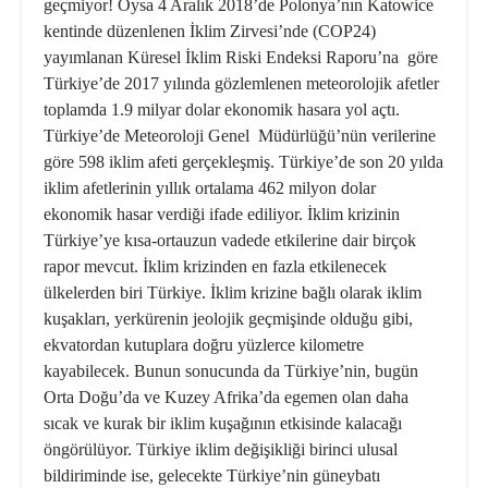
geçmiyor! Oysa 4 Aralık 2018’de Polonya’nın Katowice
kentinde düzenlenen İklim Zirvesi’nde (COP24)
yayımlanan Küresel İklim Riski Endeksi Raporu’na göre
Türkiye’de 2017 yılında gözlemlenen meteorolojik afetler
toplamda 1.9 milyar dolar ekonomik hasara yol açtı.
Türkiye’de Meteoroloji Genel Müdürlüğü’nün verilerine
göre 598 iklim afeti gerçekleşmiş. Türkiye’de son 20 yılda
iklim afetlerinin yıllık ortalama 462 milyon dolar
ekonomik hasar verdiği ifade ediliyor. İklim krizinin
Türkiye’ye kısa-ortauzun vadede etkilerine dair birçok
rapor mevcut. İklim krizinden en fazla etkilenecek
ülkelerden biri Türkiye. İklim krizine bağlı olarak iklim
kuşakları, yerkürenin jeolojik geçmişinde olduğu gibi,
ekvatordan kutuplara doğru yüzlerce kilometre
kayabilecek. Bunun sonucunda da Türkiye’nin, bugün
Orta Doğu’da ve Kuzey Afrika’da egemen olan daha
sıcak ve kurak bir iklim kuşağının etkisinde kalacağı
öngörülüyor. Türkiye iklim değişikliği birinci ulusal
bildiriminde ise, gelecekte Türkiye’nin güneybatı