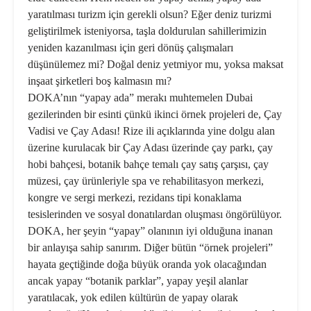
yaratılması turizm için gerekli olsun? Eğer deniz turizmi
geliştirilmek isteniyorsa, taşla doldurulan sahillerimizin
yeniden kazanılması için geri dönüş çalışmaları
düşünülemez mi? Doğal deniz yetmiyor mu, yoksa maksat
inşaat şirketleri boş kalmasın mı?
DOKA’nın “yapay ada” merakı muhtemelen Dubai
gezilerinden bir esinti çünkü ikinci örnek projeleri de, Çay
Vadisi ve Çay Adası! Rize ili açıklarında yine dolgu alan
üzerine kurulacak bir Çay Adası üzerinde çay parkı, çay
hobi bahçesi, botanik bahçe temalı çay satış çarşısı, çay
müzesi, çay ürünleriyle spa ve rehabilitasyon merkezi,
kongre ve sergi merkezi, rezidans tipi konaklama
tesislerinden ve sosyal donatılardan oluşması öngörülüyor.
DOKA, her şeyin “yapay” olanının iyi olduğuna inanan
bir anlayışa sahip sanırım. Diğer bütün “örnek projeleri”
hayata geçtiğinde doğa büyük oranda yok olacağından
ancak yapay “botanik parklar”, yapay yeşil alanlar
yaratılacak, yok edilen kültürün de yapay olarak