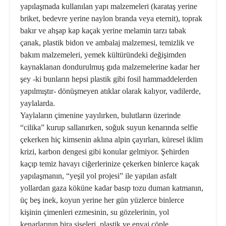
yapılaşmada kullanılan yapı malzemeleri (karataş yerine
briket, bedevre yerine naylon branda veya eternit), toprak
bakır ve ahşap kap kaçak yerine melamin tarzı tabak
çanak, plastik bidon ve ambalaj malzemesi, temizlik ve
bakım malzemeleri, yemek kültüründeki değişimden
kaynaklanan dondurulmuş gıda malzemelerine kadar her
şey -ki bunların hepsi plastik gibi fosil hammaddelerden
yapılmıştır- dönüşmeyen atıklar olarak kalıyor, vadilerde,
yaylalarda.
Yaylaların çimenine yayılırken, bulutların üzerinde
“cilika” kurup sallanırken, soğuk suyun kenarında selfie
çekerken hiç kimsenin aklına alpin çayırları, küresel iklim
krizi, karbon dengesi gibi konular gelmiyor. Şehirden
kaçıp temiz havayı ciğerlerinize çekerken binlerce kaçak
yapılaşmanın, “yeşil yol projesi” ile yapılan asfalt
yollardan gaza köküne kadar basıp tozu duman katmanın,
üç beş inek, koyun yerine her gün yüzlerce binlerce
kişinin çimenleri ezmesinin, su gözelerinin, yol
kenarlarının bira şişeleri, plastik ve envai çöple