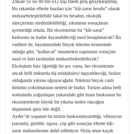
Zilkale’ye ise 80 bin 612 kişi biletli giriş gerçekleştirmiş.
Bu rakamlar elbette bazıları için “kâr-zarar hesabı” olarak
muhasebeleştirilebilir fakat bu hesabın, ekolojik
süreçlerinin sürdürülebilirliği, yıkımının sonuçlarını
içermediği ortada. Bir ekosistemin bu “kâr-zarar”
baskısına ne kadar dayanabileceği nasıl hesaplanacak? Bu
vadilere de, hayatımızdaki birçok tüketim nesnesinde
olduğu gibi, “kullan-at” muamelesi yapmanın sonuçları
nasıl ve kim tarafından muhasebelendirilecek?
Ekolojinin bize öğrettiği bir şey varsa, her ekosistemin
ancak belli miktarda dış müdahaleyi taşıyabileceği, fazlası
olduğunda yıkıma uğrayacağıdır. Nitekim birçok canlı
türünün yokolmasının nedeni de budur. Turizm adına belli
noktalarda yoğunlaşan yukarıdaki gibi insan baskısının bu
ekosistemlerde büyük bir yıkıma neden olacağını
düşünmek işten bile değil.
Ayder’de yaşanan bu turizm baskısınınyarattığı, vibrasyon
(sarsıntı), gürültü, egzoz, çöp gibi sonuçlar elbette kâr-
zarar muhasebesine dahil edilmiyor. Hızla artan kaçak