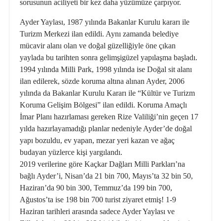
sorusunun aciliyeti bir kez daha yüzümüze çarpıyor.
Ayder Yaylası, 1987 yılında Bakanlar Kurulu kararı ile
Turizm Merkezi ilan edildi. Aynı zamanda belediye
mücavir alanı olan ve doğal güzelliğiyle öne çıkan
yaylada bu tarihten sonra gelimşigüzel yapılaşma başladı.
1994 yılında Milli Park, 1998 yılında ise Doğal sit alanı
ilan edilerek, sözde koruma altına alınan Ayder, 2006
yılında da Bakanlar Kurulu Kararı ile “Kültür ve Turizm
Koruma Gelişim Bölgesi” ilan edildi. Koruma Amaçlı
İmar Planı hazırlaması gereken Rize Valiliği’nin geçen 17
yılda hazırlayamadığı planlar nedeniyle Ayder’de doğal
yapı bozuldu, ev yapan, mezar yeri kazan ve ağaç
budayan yüzlerce kişi yargılandı.
2019 verilerine göre Kaçkar Dağları Milli Parkları’na
bağlı Ayder’i, Nisan’da 21 bin 700, Mayıs’ta 32 bin 50,
Haziran’da 90 bin 300, Temmuz’da 199 bin 700,
Ağustos’ta ise 198 bin 700 turist ziyaret etmiş! 1-9
Haziran tarihleri arasında sadece Ayder Yaylası ve