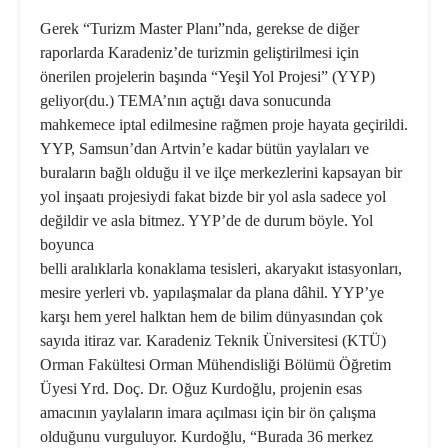
Gerek “Turizm Master Planı”nda, gerekse de diğer
raporlarda Karadeniz’de turizmin geliştirilmesi için
önerilen projelerin başında “Yeşil Yol Projesi” (YYP)
geliyor(du.) TEMA’nın açtığı dava sonucunda
mahkemece iptal edilmesine rağmen proje hayata geçirildi.
YYP, Samsun’dan Artvin’e kadar bütün yaylaları ve
buraların bağlı olduğu il ve ilçe merkezlerini kapsayan bir
yol inşaatı projesiydi fakat bizde bir yol asla sadece yol
değildir ve asla bitmez. YYP’de de durum böyle. Yol
boyunca
belli aralıklarla konaklama tesisleri, akaryakıt istasyonları,
mesire yerleri vb. yapılaşmalar da plana dâhil. YYP’ye
karşı hem yerel halktan hem de bilim dünyasından çok
sayıda itiraz var. Karadeniz Teknik Üniversitesi (KTÜ)
Orman Fakültesi Orman Mühendisliği Bölümü Öğretim
Üyesi Yrd. Doç. Dr. Oğuz Kurdoğlu, projenin esas
amacının yaylaların imara açılması için bir ön çalışma
olduğunu vurguluyor. Kurdoğlu, “Burada 36 merkez