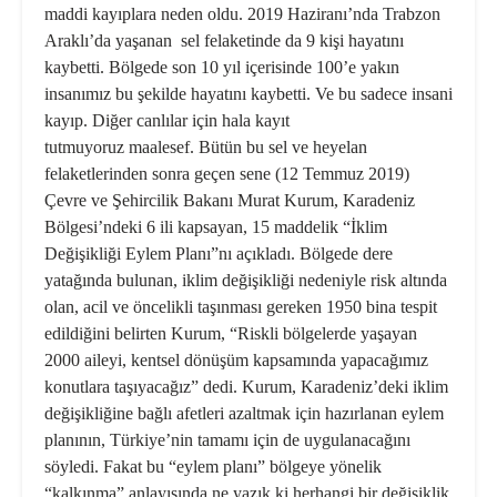
maddi kayıplara neden oldu. 2019 Haziranı’nda Trabzon
Araklı’da yaşanan sel felaketinde da 9 kişi hayatını
kaybetti. Bölgede son 10 yıl içerisinde 100’e yakın
insanımız bu şekilde hayatını kaybetti. Ve bu sadece insani
kayıp. Diğer canlılar için hala kayıt
tutmuyoruz maalesef. Bütün bu sel ve heyelan
felaketlerinden sonra geçen sene (12 Temmuz 2019)
Çevre ve Şehircilik Bakanı Murat Kurum, Karadeniz
Bölgesi’ndeki 6 ili kapsayan, 15 maddelik “İklim
Değişikliği Eylem Planı”nı açıkladı. Bölgede dere
yatağında bulunan, iklim değişikliği nedeniyle risk altında
olan, acil ve öncelikli taşınması gereken 1950 bina tespit
edildiğini belirten Kurum, “Riskli bölgelerde yaşayan
2000 aileyi, kentsel dönüşüm kapsamında yapacağımız
konutlara taşıyacağız” dedi. Kurum, Karadeniz’deki iklim
değişikliğine bağlı afetleri azaltmak için hazırlanan eylem
planının, Türkiye’nin tamamı için de uygulanacağını
söyledi. Fakat bu “eylem planı” bölgeye yönelik
“kalkınma” anlayışında ne yazık ki herhangi bir değişiklik