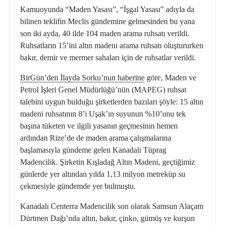
Kamuoyunda “Maden Yasası”, “İşgal Yasası” adıyla da
bilinen teklifin Meclis gündemine gelmesinden bu yana
son iki ayda, 40 ilde 104 maden arama ruhsatı verildi.
Ruhsatların 15’ini altın madeni arama ruhsatı oluştururken
bakır, demir ve mermer sahaları için de ruhsatlar verildi.
BirGün’den İlayda Sorku’nun haberine
göre, Maden ve
Petrol İşleri Genel Müdürlüğü’nün (MAPEG) ruhsat
talebini uygun bulduğu şirketlerden bazıları şöyle: 15 altın
madeni ruhsatının 8’i Uşak’ın suyunun %10’unu tek
başına tüketen ve ilgili yasanın geçmesinin hemen
ardından Rize’de de maden arama çalışmalarına
başlamasıyla gündeme gelen Kanadalı Tüprag
Madencilik. Şirketin Kışladağ Altın Madeni, geçtiğimiz
günlerde yer altından yılda 1,13 milyon metreküp su
çekmesiyle gündemde yer bulmuştu.
Kanadalı Centerra Madencilik son olarak Samsun Alaçam
Dürtmen Dağı’nda altın, bakır, çinko, gümüş ve kurşun