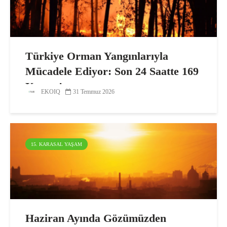
Türkiye Orman Yangınlarıyla
Mücadele Ediyor: Son 24 Saatte 169
Yangın!
EKOIQ
31 Temmuz 2026
15. KARASAL YAŞAM
Haziran Ayında Gözümüzden