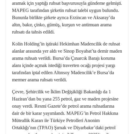
aramak için yaptığı ruhsat başvurusuyla gündeme gelmişti.
MAPEG tarafından şirketin ruhsat talebi uygun bulundu.
Bununla birlikte şirkete ayrıca Erzincan ve Aksaray’da
altın, bakır, çinko, gümüş, kurşun ve antimuan arama
ruhsatı da tahsis edildi.
Kolin Holding’in iştiraki Hekimhan Madencilik de ruhsat
alanlar arasında yer aldı ve Sinop Boyabat’ta demir maden
arama ruhsatı verildi. Bursa’da Çınarcık Barajı koruma
alanı içinde açmak istediği traverten ocağı projesi yargı
tarafından iptal edilen Altınsoy Madencilik’e Bursa’da
mermer arama ruhsatı verildi.
Çevre, Şehircilik ve İklim Değişikliği Bakanlığı da 1
Haziran’dan bu yana 255 petrol, gaz ve maden projesine
onay verdi. Resmi Gazete’de petrol arama ruhsatlarına
dair de bir karar yayımlandı. MAPEG’in Petrol Hakkına
Müteallik Kararı ile Türkiye Petrolleri Anonim
Ortaklığı’nın (TPAO) Şırnak ve Diyarbakır’daki petrol