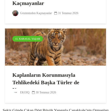
Kaçmayanlar
Gözümüzden Kaçmayanlar
31 Temmuz 2026
15. KARASAL YAŞAM
Kaplanların Korunmasıyla
Tehlikedeki Başka Türler de
Korunuyor
EKOIQ
30 Temmuz 2026
Sekiz Günde Çıkan Dört Büyük Yangınla Çanakkale’nin Ormanları