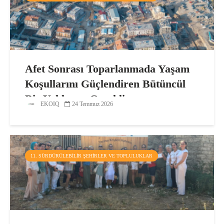
Afet Sonrası Toparlanmada Yaşam
Koşullarını Güçlendiren Bütüncül
Bir Yaklaşım Gerekli
EKOIQ
24 Temmuz 2026
11. SÜRDÜRÜLEBILIR ŞEHIRLER VE TOPLULUKLAR