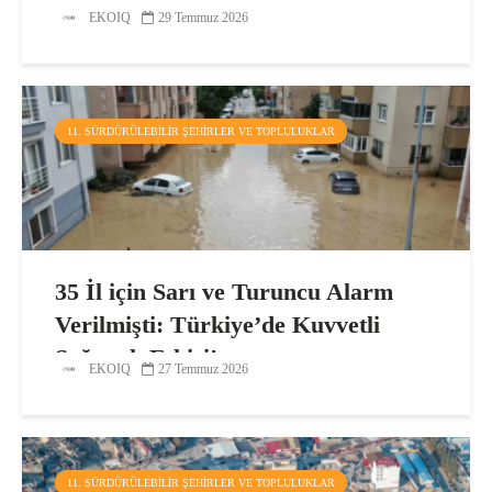
EKOIQ
29 Temmuz 2026
11. SÜRDÜRÜLEBILIR ŞEHIRLER VE TOPLULUKLAR
35 İl için Sarı ve Turuncu Alarm
Verilmişti: Türkiye’de Kuvvetli
Sağanak Etkisi!
EKOIQ
27 Temmuz 2026
11. SÜRDÜRÜLEBILIR ŞEHIRLER VE TOPLULUKLAR