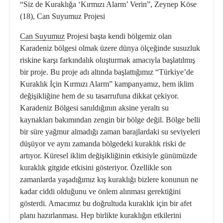
“Siz de Kuraklığa ‘Kırmızı Alarm’ Verin”,
Zeynep Köse
(18), Can Suyumuz Projesi
Can Suyumuz
Projesi başta kendi bölgemiz olan
Karadeniz bölgesi olmak üzere dünya ölçeğinde susuzluk
riskine karşı farkındalık oluşturmak amacıyla başlatılmış
bir proje. Bu proje adı altında başlattığımız “Türkiye’de
Kuraklık İçin Kırmızı Alarm” kampanyamız, hem iklim
değişikliğine hem de su tasarrufuna dikkat çekiyor.
Karadeniz Bölgesi sanıldığının aksine yeraltı su
kaynakları bakımından zengin bir bölge değil. Bölge belli
bir süre yağmur almadığı zaman barajlardaki su seviyeleri
düşüyor ve aynı zamanda bölgedeki kuraklık riski de
artıyor. Küresel iklim değişikliğinin etkisiyle günümüzde
kuraklık gitgide etkisini gösteriyor. Özellikle son
zamanlarda yaşadığımız kış kuraklığı bizlere konunun ne
kadar ciddi olduğunu ve önlem alınması gerektiğini
gösterdi. Amacımız bu doğrultuda kuraklık için bir afet
planı hazırlanması. Hep birlikte kuraklığın etkilerini