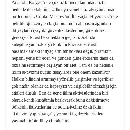
Anadolu Bölgesi’nde çok az bilinen, tanımlanan, bu
nedenle de etkilerini azaltmaya yönelik az aksiyon alınan
bir fenomen. Çünkü Maslow’un İhtiyaçlar Hiyerarşisi’nde
belirtildiği üzere, en başta piramidin alt basamağındaki
ihtiyaçların (sağlık, güvenlik, beslenme) giderilmesi
gerekiyor ki üst basamaklara geçilsin. Aslında
anlaşılmayan nokta şu ki iklim krizi sadece üst
basamaklardaki ihtiyaçların bir noktası değil, piramidin
hepsini yerle bir eden ve günden güne etkilerini daha da
fazla hissettirmeye başlayan bir afet. Tam da bu nedenle,
iklim aktivizmi küçük detaylarda bile önem kazanıyor.
Halkın bilincini artırmaya yönelik girişimler ve içerikler
çok nadir, olanlar da kapsayıcı ve erişilebilir olmadığı için
etkileri düşük. Ben de genç iklim aktivistlerinden biri
olarak kendi kuşağımla başlayarak bunu değiştirmeye,
bölgenin ihtiyaçlarına ve potansiyeline özgü iklim
aktivizmi yapmaya çalışıyorum ki gelecek nesillere
yaşanabilir bir dünya bırakalım!