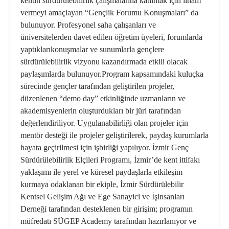
kentin sürdürülebilirlik çalışmalarına katılmak için ilham
vermeyi amaçlayan “Gençlik Forumu Konuşmaları” da
bulunuyor. Profesyonel saha çalışanları ve
üniversitelerden davet edilen öğretim üyeleri, forumlarda
yaptıklarıkonuşmalar ve sunumlarla gençlere
sürdürülebilirlik vizyonu kazandırmada etkili olacak
paylaşımlarda bulunuyor.Program kapsamındaki kuluçka
sürecinde gençler tarafından geliştirilen projeler,
düzenlenen “demo day” etkinliğinde uzmanların ve
akademisyenlerin oluşturdukları bir jüri tarafından
değerlendiriliyor. Uygulanabilirliği olan projeler için
mentör desteği ile projeler geliştirilerek, paydaş kurumlarla
hayata geçirilmesi için işbirliği yapılıyor. İzmir Genç
Sürdürülebilirlik Elçileri Programı, İzmir’de kent ittifakı
yaklaşımı ile yerel ve küresel paydaşlarla etkileşim
kurmaya odaklanan bir ekiple, İzmir Sürdürülebilir
Kentsel Gelişim Ağı ve Ege Sanayici ve İşinsanları
Derneği tarafından desteklenen bir girişim; programın
müfredatı SÜGEP Academy tarafından hazırlanıyor ve