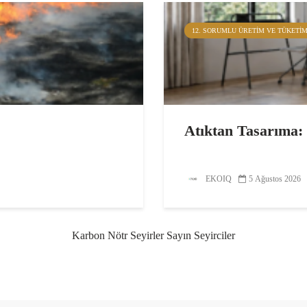
12. SORUMLU ÜRETIM VE TÜKETI
Atıktan Tasarıma
EKOIQ
5 Ağustos 2026
Karbon Nötr Seyirler Sayın Seyirciler