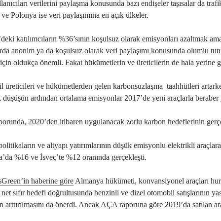
lanıcıları verilerini paylaşma konusunda bazı endişeler taşısalar da trafi
 ve Polonya ise veri paylaşımına en açık ülkeler.
deki katılımcıların %36’sının koşulsuz olarak emisyonları azaltmak ama
da anonim ya da koşulsuz olarak veri paylaşımı konusunda olumlu tutumla
 için oldukça önemli. Fakat hükümetlerin ve üreticilerin de hala yerine 
 üreticileri ve hükümetlerden gelen karbonsuzlaşma taahhütleri artar
lık düşüşün ardından ortalama emisyonlar 2017’de yeni araçlarla beraber
runda, 2020’den itibaren uygulanacak zorlu karbon hedeflerinin gerçekleş
politikaların ve altyapı yatırımlarının düşük emisyonlu elektrikli araçla
’da %16 ve İsveç’te %12 oranında gerçekleşti.
sGreen’in haberine göre
Almanya hükümeti, konvansiyonel araçları hurday
net sıfır hedefi doğrultusunda benzinli ve dizel otomobil satışlarının
in arttırılmasını da önerdi. Ancak AÇA raporuna göre 2019’da satılan ara