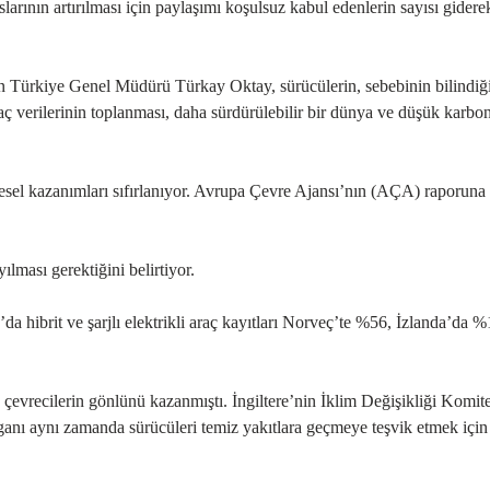
larının artırılması için paylaşımı koşulsuz kabul edenlerin sayısı giderek
lan Türkiye Genel Müdürü Türkay Oktay, sürücülerin, sebebinin bilindiğ
aç verilerinin toplanması, daha sürdürülebilir bir dünya ve düşük karbo
sel kazanımları sıfırlanıyor. Avrupa Çevre Ajansı’nın (AÇA) raporuna 
lması gerektiğini belirtiyor.
da hibrit ve şarjlı elektrikli araç kayıtları Norveç’te %56, İzlanda’da %
 çevrecilerin gönlünü kazanmıştı. İngiltere’nin İklim Değişikliği Komite
rganı aynı zamanda sürücüleri temiz yakıtlara geçmeye teşvik etmek için