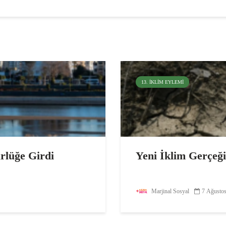
13. İKLIM EYLEMI
ürlüğe Girdi
Yeni İklim Gerçeğ
Marjinal Sosyal
7 Ağusto