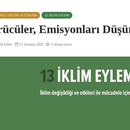
UMLU ÜRETIM VE TÜKETIM
13. İKLIM EYLEMI
ücüler, Emisyonları Düşür
Q Editör
11 Temmuz 2020
3 okuma süresi