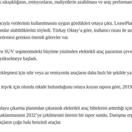
k sıkışıklığının, emisyonların, maliyetlerin azaltılması ve araç performans
cıyla verilerinin kullanılmasını uygun gördükleri ortaya çıktı. LeaseP
r alabildiklerini söyledi. Türkay Oktay’a göre, kullanıcı rızası ile ar
getirmesi gereken önemli görevler var.
ken SUV segmentindeki büyüme yüzünden elektrikli araç pazarının çevre
 yükselmeye başladı.
mesi için sıfır veya az emisyonlu araçların daha hızlı bir şekilde yayı
ra teşvik için olumlu etkide bulunduğunu ortaya koyan rapora göre, 2019’
a çıkarma planından çıkararak elektrikli araç hibelerini arttırdığı için
 yasaklanmasının 2032’ye çekilmesini öneren bir rapor sundu. Danışma o
çların çoğu hala benzinli araçlar.