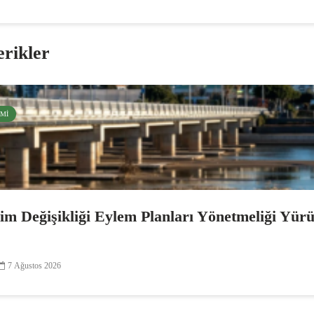
erikler
EMI
lim Değişikliği Eylem Planları Yönetmeliği Yür
7 Ağustos 2026