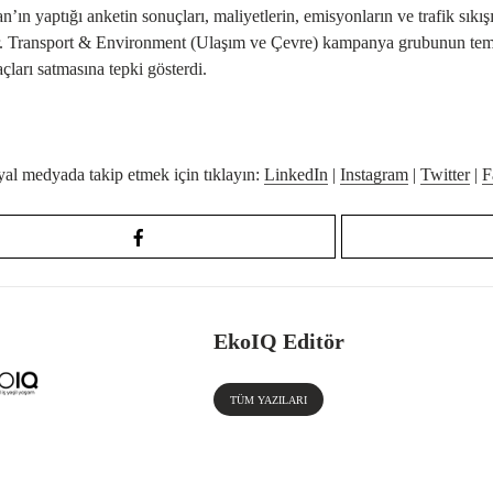
n’ın yaptığı anketin sonuçları, maliyetlerin, emisyonların ve trafik sıkı
. Transport & Environment (Ulaşım ve Çevre) kampanya grubunun temiz 
ları satmasına tepki gösterdi.
yal medyada takip etmek için tıklayın:
LinkedIn
|
Instagram
|
Twitter
|
F
EkoIQ Editör
TÜM YAZILARI