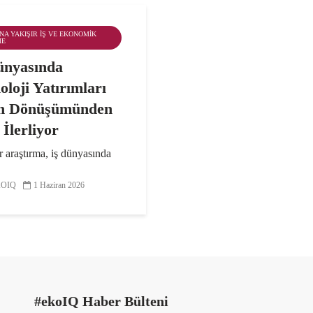
ANA YAKIŞIR İŞ VE EKONOMIK
ME
ünyasında
oloji Yatırımları
n Dönüşümünden
 İlerliyor
r araştırma, iş dünyasında
ji yatırımlarının hızla
ını ancak insan dönüşümünün
OIQ
1 Haziran 2026
zda ilerlemediğini ortaya
r. Araştırmanın sonuçlarına
şverenlerin %84’ü kadın ve
alışanlara...
#ekoIQ Haber Bülteni