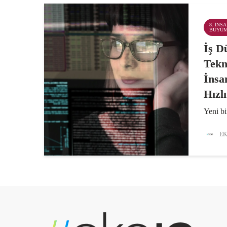
8. İNS
BÜYÜ
İş D
Tekn
İnsa
Hızlı
Yeni bi
teknolo
arttığ
EK
aynı hı
koyuyo
göre, i
erkek ç