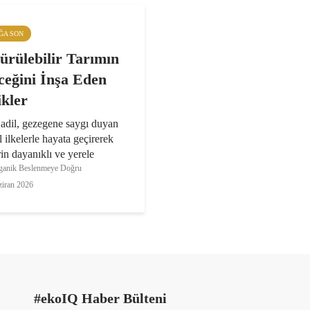
IĞA SON
ürülebilir Tarımın
ceğini İnşa Eden
ikler
 adil, gezegene saygı duyan
l ilkelerle hayata geçirerek
erin dayanıklı ve yerele
tarım yapmalarını sağlamaya
anik Beslenmeye Doğru
 Slow Food Çiftlikleri’nin
ziran 2026
her geçen gün artıyor. Bu
r...
#ekoIQ Haber Bülteni