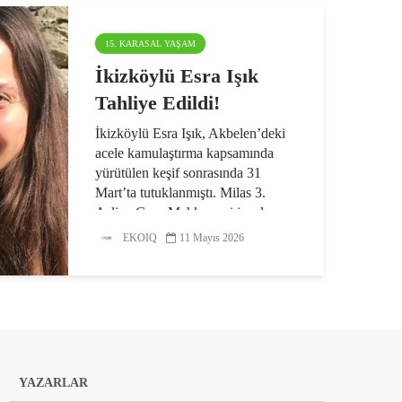
15. KARASAL YAŞAM
İkizköylü Esra Işık
Tahliye Edildi!
İkizköylü Esra Işık, Akbelen’deki
acele kamulaştırma kapsamında
yürütülen keşif sonrasında 31
Mart’ta tutuklanmıştı. Milas 3.
Asliye Ceza Mahkemesi inceleme
sonunda Işık’ın yurt dışına çıkış
EKOIQ
11 Mayıs 2026
yasağı şeklinde...
YAZARLAR