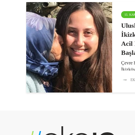
15. K
Ulus
İkiz
Acil
Başla
Çevre 
İkizköy
görevl
EK
için di
hakaret
yargıl
duruşm
görülec