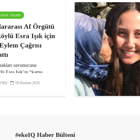
ARASAL YAŞAM
lararası Af Örgütü
köylü Esra Işık için
 Eylem Çağrısı
ttı
hakları savunucusu
lü Esra Işık’ın “kamu
isine görevini yaptırmamak
OIQ
18 Haziran 2026
renme” ve “kamu görevlisine
” suçlamalarıyla
andığı davanın üçüncü
ası, 22 Haziran’da
ek...
#ekoIQ Haber Bülteni