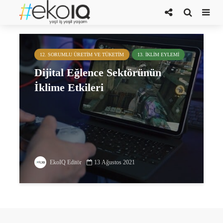
bilgisayar oyunları
12. SORUMLU ÜRETIM VE TÜKETIM
13. İKLIM EYLEMI
Dijital Eğlence Sektörünün
İklime Etkileri
EkoIQ Editör
13 Ağustos 2021