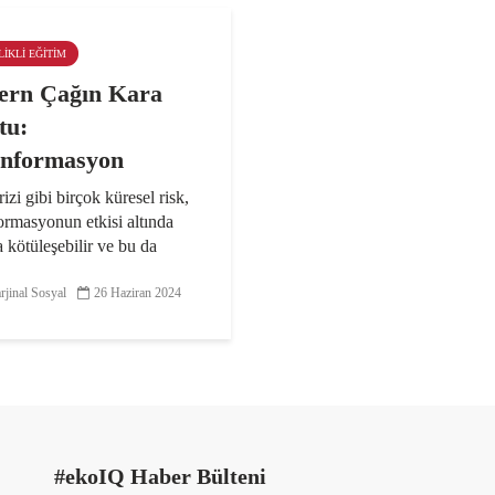
LIKLI EĞITIM
rn Çağın Kara
tu:
nformasyon
rizi gibi birçok küresel risk,
rmasyonun etkisi altında
 kötüleşebilir ve bu da
n etkilerini artırabilir.
sıyla dezenformasyonla
jinal Sosyal
26 Haziran 2024
le etmek diğer küresel
le başa çıkmak için...
#ekoIQ Haber Bülteni