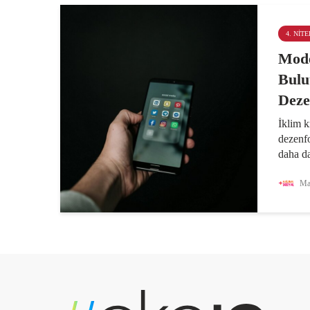
4. NITE
Mode
Bulu
Deze
İklim k
dezenfo
daha da
krizleri
Dolayı
Mar
mücade
riskler