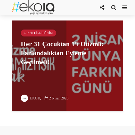
bilim temelli uygulamalar
4. NITELIKLI EĞITIM
Her 31 Çocuktan 1’i Otizmli:
Farkındalıktan Eyleme
Geçilmeli!
EKOIQ
2 Nisan 2026