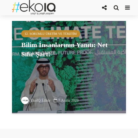
bilimsel karbon
12. SORUMLU ÜRETIM VE TÜKETIM
Bilim İnsanlarının Yanıtı: Net
Sıfır Şart!
EkoIQ Editör
7 Aralık 2023