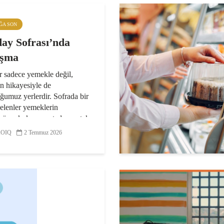
IĞA SON
ay Sofrası’nda
uşma
r sadece yemekle değil,
n hikayesiyle de
ğumuz yerlerdir. Sofrada bir
elenler yemeklerin
şüne, kokusuna, tadına ortak
n fazlasını yaşar; her
OIQ
2 Temmuz 2026
a o yemeğin tarladan
..