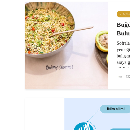
2. AÇL
Buğd
Bul
Sofrala
yemeği
buluştu
araya g
görünü
olmakta
EK
lokmad
tabağa.