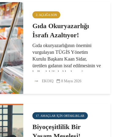
2. AÇLIĞA SON
Gıda Okuryazarlığı
İsrafı Azaltıyor!
Gıda okuryazarlığının önemini
vurgulayan TÜGİS Yönetim
Kurulu Başkanı Kaan Sidar,
üretilen gıdanın israf edilmesinin ve
kullanılabilir haldeyken çöpe
gitmesinin ciddi bir kaynak kaybı
EKOIQ
8 Mayıs 2026
oluşturduğuna dikkat çekti. Sidar...
17. AMAÇLAR IÇIN ORTAKLIKLAR
Biyoçeşitlilik Bir
Yaşam Meselesi!