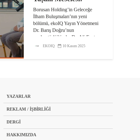
Borusan Holding’in Geleceğe
İlham Buluşmaları’nın yeni
bölümü, ekoIQ Yayın Yönetmeni
Dr. Barış Doğru’nun
moderatörlüğünde, Dr. Ali Fuat
Canbolat söyleşisiyle biyoçeşitliliğe
EKOIQ
10 Kasım 2025
ışık tuttu. Biyoçeşitliliğin yaşam...
YAZARLAR
REKLAM / İŞBİRLİĞİ
DERGİ
HAKKIMIZDA