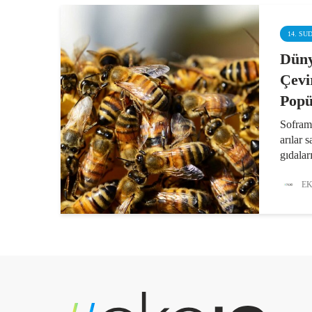
14. SU
Düny
Çevi
Popü
Soframı
arılar 
gıdalar
türünde
63’ü is
EK
tozlaşt
saçılıyo