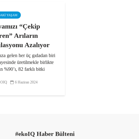
DAKI YAŞAM
amızı “Çekip
ren” Arıların
lasyonu Azalıyor
za gelen her üç gıdadan biri
sayesinde üretilmekle birlikte
ın %90’ı, 82 farklı bitki
n elde ediliyor. Bu 82 türün
e arılar tarafından
OIQ
6 Haziran 2024
ırılarak tohumları çevreye
r. Öte...
#ekoIQ Haber Bülteni