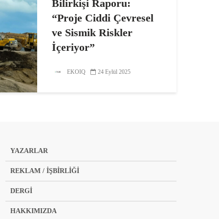
Bilirkişi Raporu:
“Proje Ciddi Çevresel
ve Sismik Riskler
İçeriyor”
Kanal İstanbul projesine verilen
EKOIQ
24 Eylül 2025
“ÇED olumlu” kararına karşı açılan
dava kapsamında hazırlanan
bilirkişi raporu tamamlandı.400
sayfalık raporda, projenin ciddi
çevresel ve sismik riskler içerdiği,
su kaynaklarının geri...
YAZARLAR
REKLAM / İŞBİRLİĞİ
DERGİ
HAKKIMIZDA