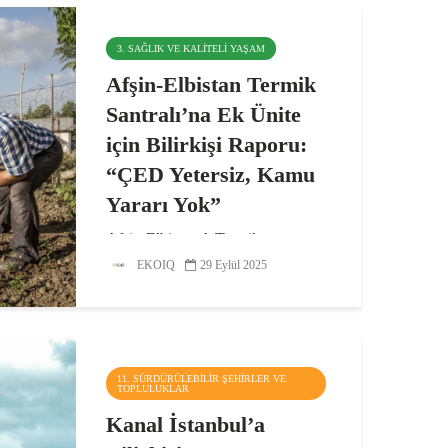
3. SAĞLIK VE KALITELI YAŞAM
Afşin-Elbistan Termik
Santralı’na Ek Ünite
için Bilirkişi Raporu:
“ÇED Yetersiz, Kamu
Yararı Yok”
Afşin-Elbistan A Termik
Santralı’na yapılması planlanan iki
EKOIQ
29 Eylül 2025
yeni ek ünite için ÇED Olumlu
kararının iptali istemiyle açılan
davada tamamlanan bilirkişi
raporuna göre, ÇED raporu halk
sağlığını korumada yetersiz...
11. SÜRDÜRÜLEBILIR ŞEHIRLER VE
TOPLULUKLAR
Kanal İstanbul’a