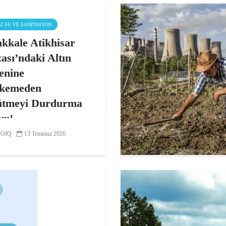
IZ SU VE SANITASYON
kkale Atikhisar
ası’ndaki Altın
enine
kemeden
ütmeyi Durdurma
rı!
OIQ
13 Temmuz 2026
ale 2. İdare Mahkemesi,
tın İşletmeleri AŞ’nin
ale’nin tek içme suyu
 olan Atikhisar Barajı su
a havzasında yapmak
i altın madeni projesine
n “ÇED Olumlu”...