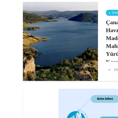
6. TEM
Çana
Havz
Mad
Mah
Yür
Kara
EK
Çanakk
Koza Al
Çanakk
kaynağı
toplam
istediğ
ilişki