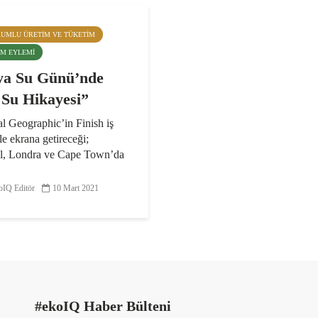
RUMLU ÜRETIM VE TÜKETIM
LIM EYLEMI
a Su Günü’nde
 Su Hikayesi”
l Geographic’in Finish iş
yle ekrana getireceği;
ul, Londra ve Cape Town’da
 ve tüm dünyayı etkisi altına
 öngörülen su kıtlığını konu
IQ Editör
10 Mart 2021
ir Su Hikayesi” belgeseli 22
...
#ekoIQ Haber Bülteni