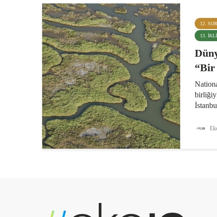
12. SO
13. İK
Düny
“Bir
Nationa
birliği
İstanb
çekilen
alacağı
Eko
alan “B
Mart’ta