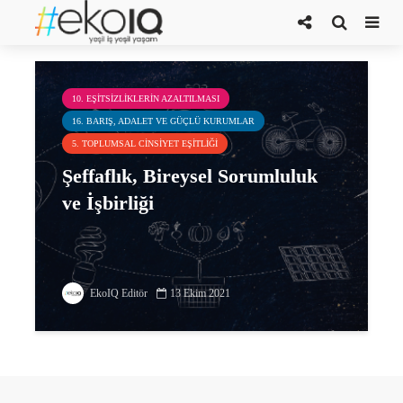
bireysel sorumluluk
10. EŞITSIZLIKLERIN AZALTILMASI
16. BARIŞ, ADALET VE GÜÇLÜ KURUMLAR
5. TOPLUMSAL CINSIYET EŞITLIĞI
Şeffaflık, Bireysel Sorumluluk
ve İşbirliği
EkoIQ Editör
13 Ekim 2021