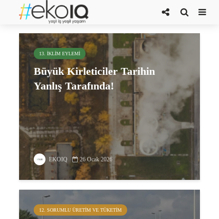
Birleşik Arap Emirlikleri
13. İKLIM EYLEMI
Büyük Kirleticiler Tarihin
Yanlış Tarafında!
EKOIQ
26 Ocak 2026
12. SORUMLU ÜRETIM VE TÜKETIM