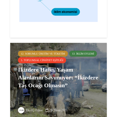
12. SORUMLU ÜRETIM VE TÜKETIM
13. İKLIM EYLEMI
5. TOPLUMSAL CINSIYET EŞITLIĞI
İkizdere Halkı, Yaşam
Alanlarını Savunuyor: “İkizdere
Taş Ocağı Olmasın”
EkoIQ Editör
29 Nisan 2021