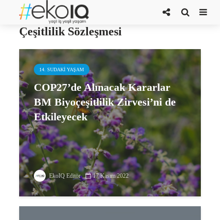
Birleşmiş Milletler Biyolojik
Çeşitlilik Sözleşmesi
14. SUDAKI YAŞAM
COP27’de Alınacak Kararlar
BM Biyoçeşitlilik Zirvesi’ni de
Etkileyecek
EkoIQ Editör
17 Kasım 2022