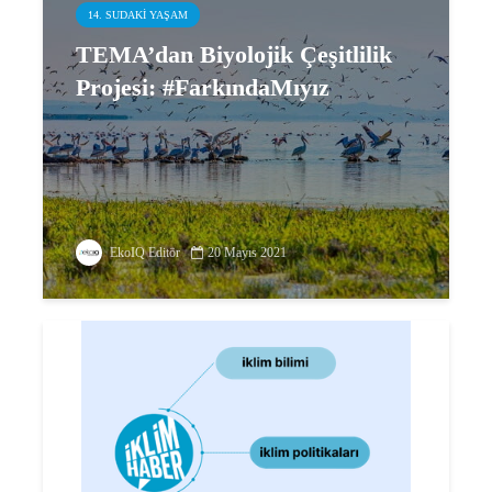
14. SUDAKI YAŞAM
TEMA’dan Biyolojik Çeşitlilik
Projesi: #FarkındaMıyız
EkoIQ Editör
20 Mayıs 2021