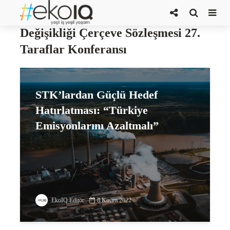
Birleşmiş Milletler İklim
Değişikliği Çerçeve Sözleşmesi 27.
Taraflar Konferansı
STK’lardan Güçlü Hedef
Hatırlatması: “Türkiye
Emisyonlarını Azaltmalı”
EkoIQ Editör
8 Kasım 2022