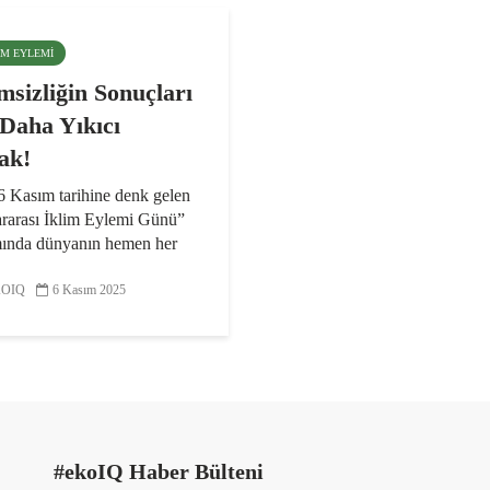
LIM EYLEMI
msizliğin Sonuçları
Daha Yıkıcı
ak!
6 Kasım tarihine denk gelen
ararası İklim Eylemi Günü”
ında dünyanın hemen her
 iklim değişikliğine karşı
geçme çağrıları yapılacak.
OIQ
6 Kasım 2025
ülebilir Kalkınma
rı’nın tümüyle doğrudan...
#ekoIQ Haber Bülteni