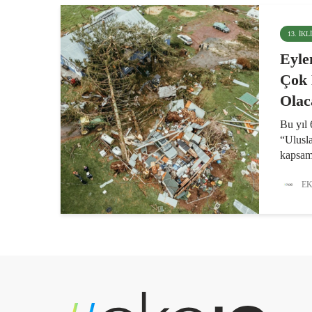
13. İK
Eyle
Çok 
Olac
Bu yıl 
“Ulusl
kapsam
yerinde
eyleme 
EK
Sürdür
Amaçla