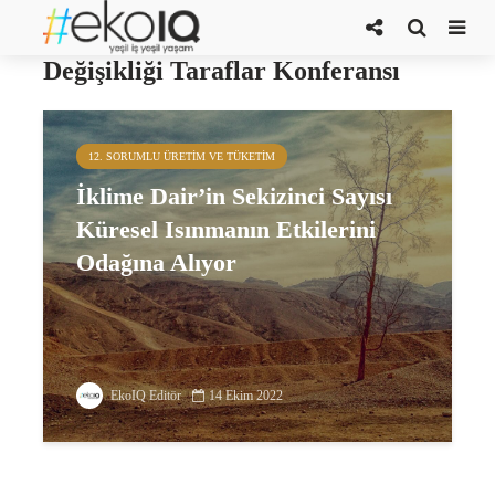
Birleşmiş Milletler İklim
Değişikliği Taraflar Konferansı
12. SORUMLU ÜRETIM VE TÜKETIM
İklime Dair’in Sekizinci Sayısı
Küresel Isınmanın Etkilerini
Odağına Alıyor
EkoIQ Editör
14 Ekim 2022