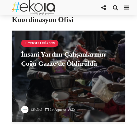
Birleşmiş Milletler İnsani İşler
Koordinasyon Ofisi
1. YOKSULLUĞA SON
İnsani Yardım Çalışanlarının
Çoğu Gazze’de Öldürüldü
EKOIQ
19 Ağustos 2025