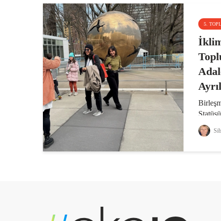
5. TOP
İkli
Topl
Adal
Ayrı
Birleşm
Statüs
Oturum
Sib
Birimi
genç ka
değişim
söyledi