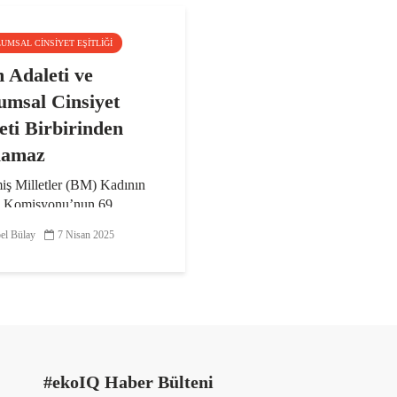
LUMSAL CINSIYET EŞITLIĞI
m Adaleti ve
umsal Cinsiyet
eti Birbirinden
lamaz
iş Milletler (BM) Kadının
ü Komisyonu’nun 69.
u’nda konuşan BM Kadın
el Bülay
7 Nisan 2025
 İcra Direktörü Sima Bahous,
dınların ve kız çocuklarının
in temsilcileri olduklarını
. Gençlerin...
#ekoIQ Haber Bülteni