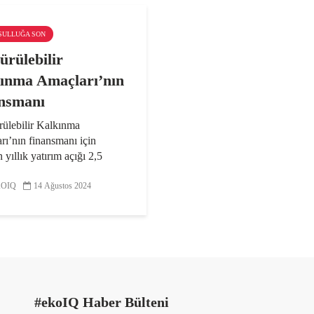
KSULLUĞA SON
ürülebilir
ınma Amaçları’nın
nsmanı
rülebilir Kalkınma
ı’nın finansmanı için
 yıllık yatırım açığı 2,5
 dolar. İklim eylemi için
 finansman açığı 4 trilyon
OIQ
14 Ağustos 2024
İşin ilginç tarafı finansmanın
 kullanıldığı:...
#ekoIQ Haber Bülteni