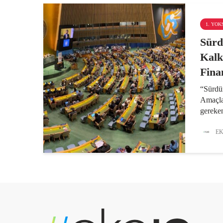
1. YO
Sürd
Kalk
Fina
“Sürdü
Amaçlar
gereken
trilyon
gereken
EK
dolar. 
nerelere