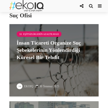
Birleşmiş Milletler Uyuşturucu ve
Suç Ofisi
10. EŞITSIZLIKLERIN AZALTILMASI
İnsan Ticareti Organize Suç
Şebekelerinin Yönlendirdiği
Küresel Bir Tehdit
EKOIQ
30 Temmuz 2025