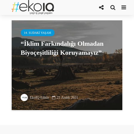
biyoçeşitlilk kaybı
14. SUDAKI YAŞAM
“İklim Farkındalığı Olmadan
Biyoçeşitliliği Koruyamayız”
EkoIQ Editör
21 Aralık 2021