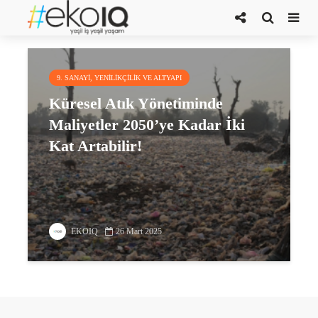
biyolösleme
9. SANAYI, YENILIKÇILIK VE ALTYAPI
Küresel Atık Yönetiminde
Maliyetler 2050’ye Kadar İki
Kat Artabilir!
EKOIQ
26 Mart 2025