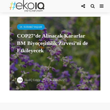
BM Biyoçeşitlilik Zirvesi (COP15)
14. SUDAKI YAŞAM
COP27’de Alınacak Kararlar
BM Biyoçeşitlilik Zirvesi’ni de
Etkileyecek
EkoIQ Editör
17 Kasım 2022